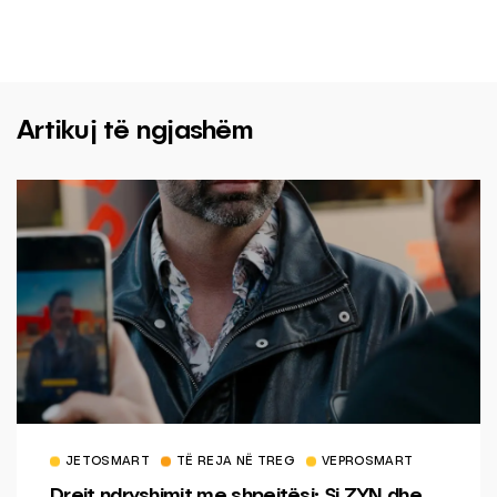
Artikuj të ngjashëm
JETOSMART
TË REJA NË TREG
VEPROSMART
Drejt ndryshimit me shpejtësi: Si ZYN dhe