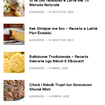
Si të Ulni Tensionin e Lartë me Tri
Metoda Natyrale
AGROWEB
19 SHTATOR, 2023
Kek Shtëpie me Kos – Receta e Lehtë
Plot Ëmbëlsi
AGROWEB
14 DHJETOR, 2023
Ballokume Tradicionale – Receta
Sekrete nga Nënat E Elbasanit
AGROWEB
13 MARS, 2025
Çfarë i Ndodh Trupit kur Konsumoni
Shumë Mish
AGROWEB
4 KORRIK, 2025