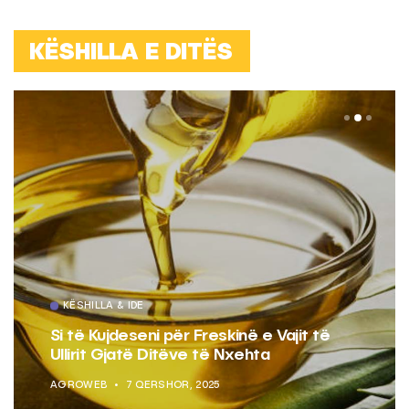
KËSHILLA E DITËS
KËSHILLA & IDE
Si të Kujdeseni për Freskinë e Vajit të
Ullirit Gjatë Ditëve të Nxehta
AGROWEB
7 QERSHOR, 2025