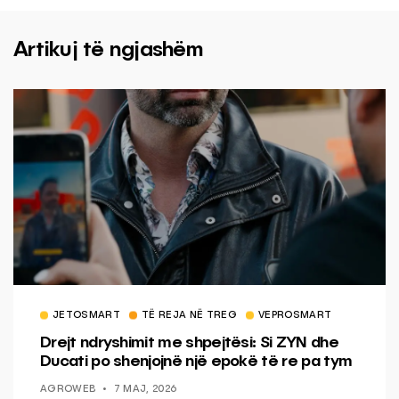
Artikuj të ngjashëm
JETOSMART
TË REJA NË TREG
VEPROSMART
Drejt ndryshimit me shpejtësi: Si ZYN dhe
Ducati po shenjojnë një epokë të re pa tym
AGROWEB
7 MAJ, 2026