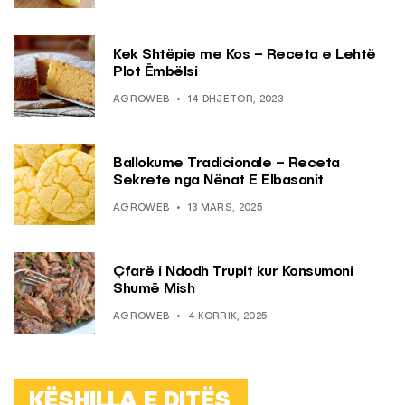
Kek Shtëpie me Kos – Receta e Lehtë
Plot Ëmbëlsi
AGROWEB
14 DHJETOR, 2023
Ballokume Tradicionale – Receta
Sekrete nga Nënat E Elbasanit
AGROWEB
13 MARS, 2025
Çfarë i Ndodh Trupit kur Konsumoni
Shumë Mish
AGROWEB
4 KORRIK, 2025
KËSHILLA E DITËS