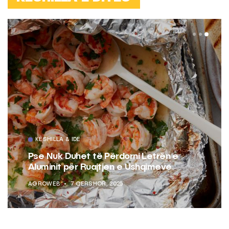
KËSHILLA & IDE
Pse Nuk Duhet të Përdorni Letrën e
Aluminit për Ruajtjen e Ushqimeve
AGROWEB
7 QERSHOR, 2025