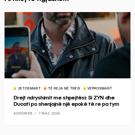
JETOSMART
TË REJA NË TREG
VEPROSMART
Drejt ndryshimit me shpejtësi: Si ZYN dhe
Ducati po shenjojnë një epokë të re pa tym
AGROWEB
7 MAJ, 2026