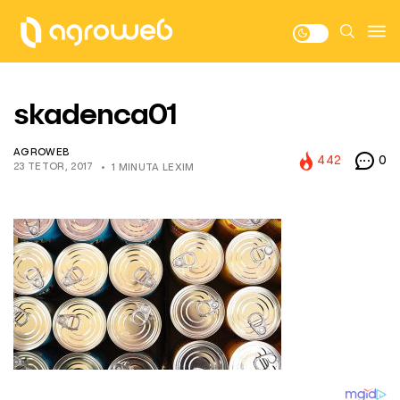
skadenca01
AGROWEB
442
0
23 TETOR, 2017
1 MINUTA LEXIM