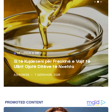
KËSHILLA & IDE
Si të Kujdeseni për Freskinë e Vajit të
Ullirit Gjatë Ditëve të Nxehta
AGROWEB
7 QERSHOR, 2025