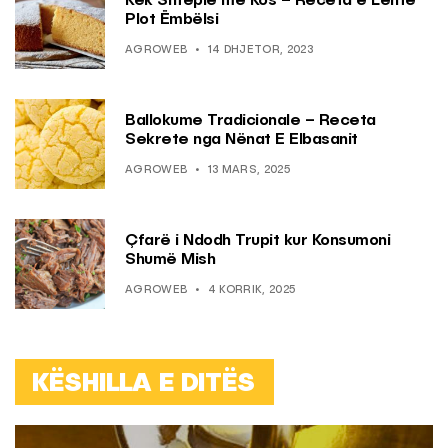
Kek Shtëpie me Kos – Receta e Lehtë
Plot Ëmbëlsi
AGROWEB
14 DHJETOR, 2023
Ballokume Tradicionale – Receta
Sekrete nga Nënat E Elbasanit
AGROWEB
13 MARS, 2025
Çfarë i Ndodh Trupit kur Konsumoni
Shumë Mish
AGROWEB
4 KORRIK, 2025
KËSHILLA E DITËS