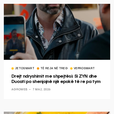
JETOSMART
TË REJA NË TREG
VEPROSMART
Drejt ndryshimit me shpejtësi: Si ZYN dhe
Ducati po shenjojnë një epokë të re pa tym
AGROWEB
7 MAJ, 2026