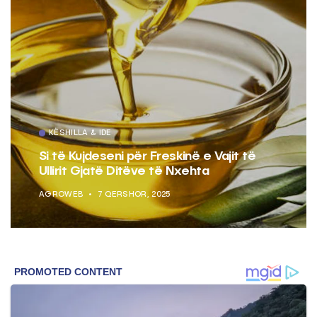
KËSHILLA & IDE
Pse Nuk Duhet të Përdorni Letrën e
Aluminit për Ruajtjen e Ushqimeve
AGROWEB
7 QERSHOR, 2025