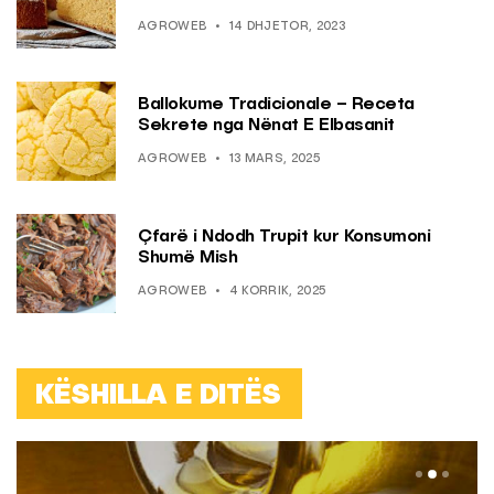
AGROWEB
14 DHJETOR, 2023
Ballokume Tradicionale – Receta
Sekrete nga Nënat E Elbasanit
AGROWEB
13 MARS, 2025
Çfarë i Ndodh Trupit kur Konsumoni
Shumë Mish
AGROWEB
4 KORRIK, 2025
KËSHILLA E DITËS