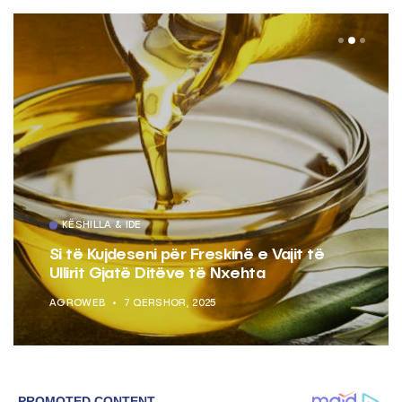
KËSHILLA & IDE
Si të Kujdeseni për Freskinë e Vajit të
Ullirit Gjatë Ditëve të Nxehta
AGROWEB
7 QERSHOR, 2025