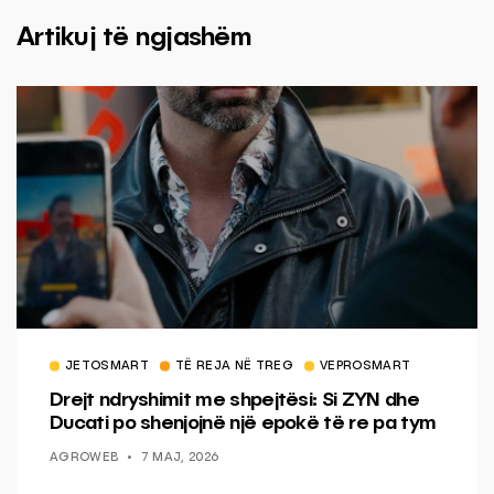
Artikuj të ngjashëm
JETOSMART
TË REJA NË TREG
VEPROSMART
Drejt ndryshimit me shpejtësi: Si ZYN dhe
Ducati po shenjojnë një epokë të re pa tym
AGROWEB
7 MAJ, 2026