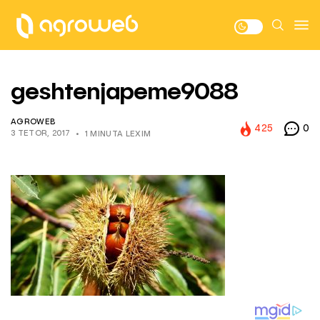
geshtenjapeme9088
AGROWEB
425
0
3 TETOR, 2017
1 MINUTA LEXIM