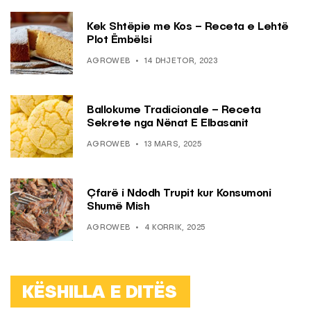
Kek Shtëpie me Kos – Receta e Lehtë
Plot Ëmbëlsi
AGROWEB
14 DHJETOR, 2023
Ballokume Tradicionale – Receta
Sekrete nga Nënat E Elbasanit
AGROWEB
13 MARS, 2025
Çfarë i Ndodh Trupit kur Konsumoni
Shumë Mish
AGROWEB
4 KORRIK, 2025
KËSHILLA E DITËS