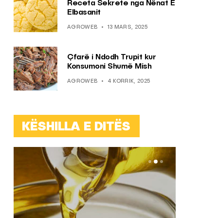
Receta Sekrete nga Nënat E
Elbasanit
AGROWEB
13 MARS, 2025
Çfarë i Ndodh Trupit kur
Konsumoni Shumë Mish
AGROWEB
4 KORRIK, 2025
KËSHILLA E DITËS