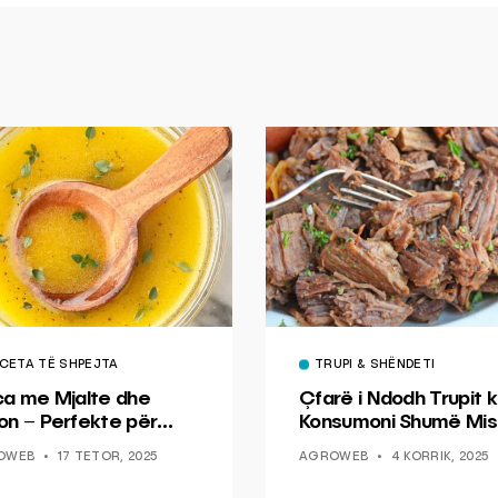
CETA TË SHPEJTA
TRUPI & SHËNDETI
ca me Mjalte dhe
Çfarë i Ndodh Trupit k
on – Perfekte për
Konsumoni Shumë Mis
hin dhe Peshkun
OWEB
17 TETOR, 2025
AGROWEB
4 KORRIK, 2025