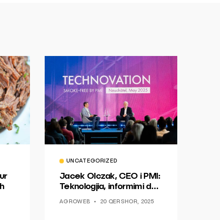
UNCATEGORIZED
ur
Jacek Olczak, CEO i PMI:
h
Teknologjia, informimi dhe
dialogu si një mundësi për
AGROWEB
20 QERSHOR, 2025
ndryshim.