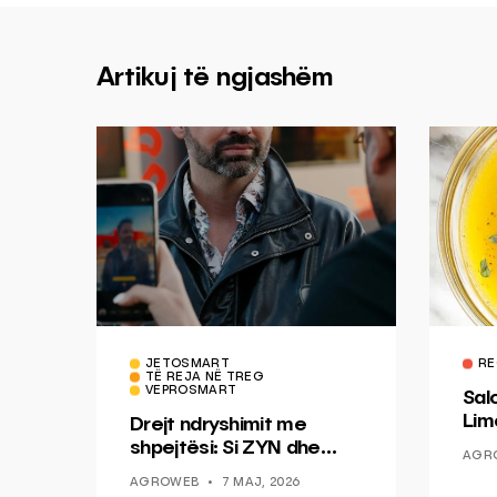
Artikuj të ngjashëm
JETOSMART
RE
TË REJA NË TREG
VEPROSMART
Sal
Lim
Drejt ndryshimit me
Mis
shpejtësi: Si ZYN dhe
AGR
Ducati po shenjojnë një
AGROWEB
7 MAJ, 2026
epokë të re pa tym