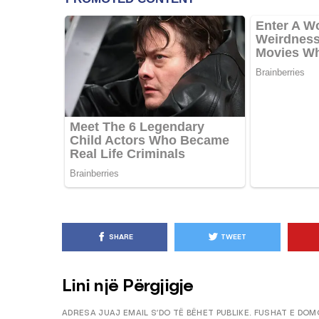
KËSHILLA & IDE
Pse Nuk Duhet të 
Letrën e Aluminit 
e Ushqimeve
AGROWEB
7 QERSHOR
SHARE
TWEET
Lini një Përgjigje
ADRESA JUAJ EMAIL S’DO TË BËHET PUBLIKE.
FUSHAT E DOM