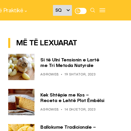
 Praktikë
MË TË LEXUARAT
Si të Ulni Tensionin e Lartë
me Tri Metoda Natyrale
AGROWEB
19 SHTATOR, 2023
Kek Shtëpie me Kos –
Receta e Lehtë Plot Ëmbëlsi
AGROWEB
14 DHJETOR, 2023
Ballokume Tradicionale –