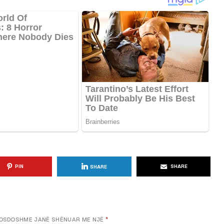
KËSHILLA & IDE
Përdorni
Rreziqet dhe Problemet që
për Ruajtjen
Vijnë Nga Akulloret e
Vjetëruara
, 2025
AGROWEB
10 QERSHOR, 2025
PIN
SHARE
SHARE
OSDOSHME JANË SHËNUAR ME NJË
*