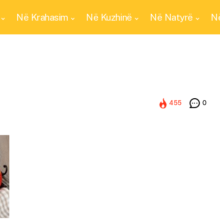
Në Krahasim
Në Kuzhinë
Në Natyrë
Në
455
0