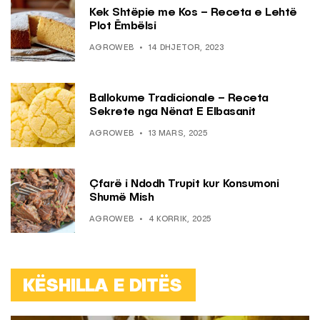
Kek Shtëpie me Kos – Receta e Lehtë
Plot Ëmbëlsi
AGROWEB
14 DHJETOR, 2023
Ballokume Tradicionale – Receta
Sekrete nga Nënat E Elbasanit
AGROWEB
13 MARS, 2025
Çfarë i Ndodh Trupit kur Konsumoni
Shumë Mish
AGROWEB
4 KORRIK, 2025
KËSHILLA E DITËS