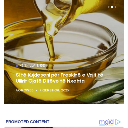
KËSHILLA & IDE
Si të Kujdeseni për Freskinë e Vajit të
Ullirit Gjatë Ditëve të Nxehta
AGROWEB
7 QERSHOR, 2025