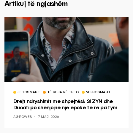
Artikuj të ngjashëm
JETOSMART
TË REJA NË TREG
VEPROSMART
Drejt ndryshimit me shpejtësi: Si ZYN dhe
Ducati po shenjojnë një epokë të re pa tym
AGROWEB
7 MAJ, 2026