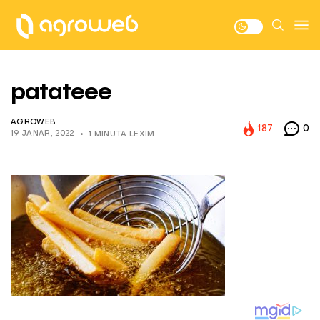
patateee
AGROWEB
187
0
19 JANAR, 2022
1 MINUTA LEXIM