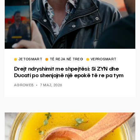
JETOSMART
TË REJA NË TREG
VEPROSMART
Drejt ndryshimit me shpejtësi: Si ZYN dhe
Ducati po shenjojnë një epokë të re pa tym
AGROWEB
7 MAJ, 2026