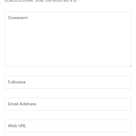
DOMOSDOSHME JANË SHËNUAR ME NJË
*