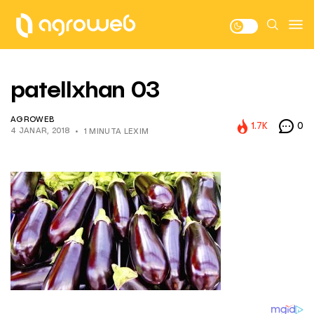
patellxhan 03
AGROWEB
1.7K
0
4 JANAR, 2018
1 MINUTA LEXIM