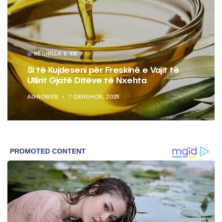
KËSHILLA & IDE
Si të Kujdeseni për Freskinë e Vajit të
Ullirit Gjatë Ditëve të Nxehta
AGROWEB
7 QERSHOR, 2025