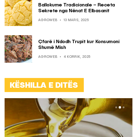
Ballokume Tradicionale – Receta
Sekrete nga Nënat E Elbasanit
AGROWEB
13 MARS, 2025
Çfarë i Ndodh Trupit kur Konsumoni
Shumë Mish
AGROWEB
4 KORRIK, 2025
KËSHILLA E DITËS