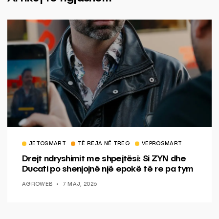
JETOSMART
TË REJA NË TREG
VEPROSMART
Drejt ndryshimit me shpejtësi: Si ZYN dhe
Ducati po shenjojnë një epokë të re pa tym
AGROWEB
7 MAJ, 2026