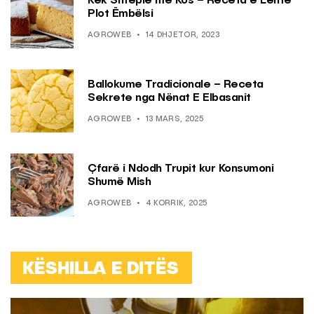
Kek Shtëpie me Kos – Receta e Lehtë
Plot Ëmbëlsi
AGROWEB
14 DHJETOR, 2023
Ballokume Tradicionale – Receta
Sekrete nga Nënat E Elbasanit
AGROWEB
13 MARS, 2025
Çfarë i Ndodh Trupit kur Konsumoni
Shumë Mish
AGROWEB
4 KORRIK, 2025
KËSHILLA E DITËS