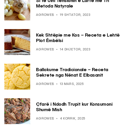
Si të Ulni Tensionin e Lartë me Tri
Metoda Natyrale
AGROWEB
19 SHTATOR, 2023
Kek Shtëpie me Kos – Receta e Lehtë
Plot Ëmbëlsi
AGROWEB
14 DHJETOR, 2023
Ballokume Tradicionale – Receta
Sekrete nga Nënat E Elbasanit
AGROWEB
13 MARS, 2025
Çfarë i Ndodh Trupit kur Konsumoni
Shumë Mish
AGROWEB
4 KORRIK, 2025