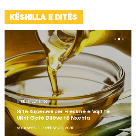
KËSHILLA E DITËS
KËSHILLA & IDE
Si të Kujdeseni për Freskinë e Vajit të
Ullirit Gjatë Ditëve të Nxehta
AGROWEB
7 QERSHOR, 2025