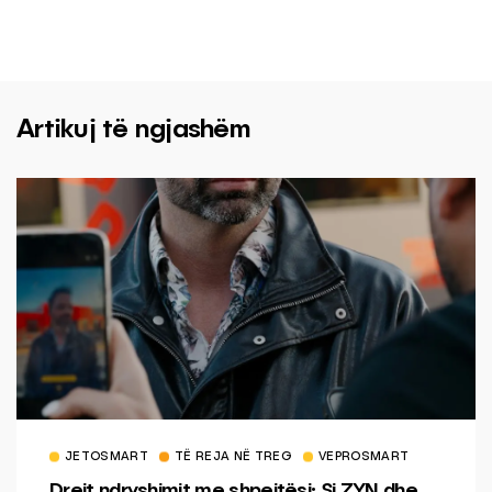
Artikuj të ngjashëm
JETOSMART
TË REJA NË TREG
VEPROSMART
Drejt ndryshimit me shpejtësi: Si ZYN dhe