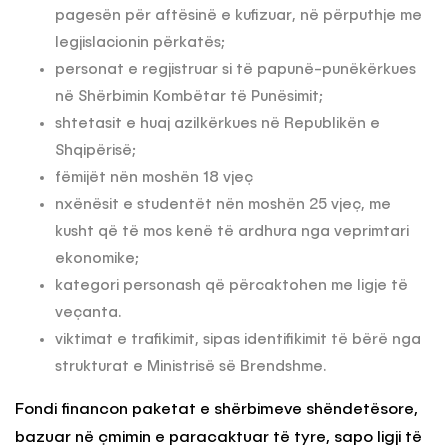
pagesën për aftësinë e kufizuar, në përputhje me
legjislacionin përkatës;
personat e regjistruar si të papunë-punëkërkues
në Shërbimin Kombëtar të Punësimit;
shtetasit e huaj azilkërkues në Republikën e
Shqipërisë;
fëmijët nën moshën 18 vjeç
nxënësit e studentët nën moshën 25 vjeç, me
kusht që të mos kenë të ardhura nga veprimtari
ekonomike;
kategori personash që përcaktohen me ligje të
veçanta.
viktimat e trafikimit, sipas identifikimit të bërë nga
strukturat e Ministrisë së Brendshme.
Fondi financon paketat e shërbimeve shëndetësore,
bazuar në çmimin e paracaktuar të tyre, sapo ligji të