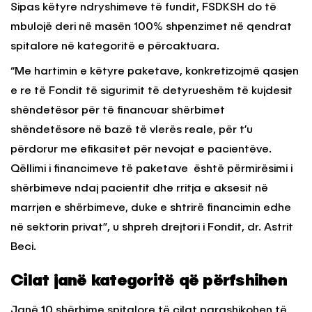
Sipas këtyre ndryshimeve të fundit, FSDKSH do të
mbulojë deri në masën 100% shpenzimet në qendrat
spitalore në kategoritë e përcaktuara.
“Me hartimin e këtyre paketave, konkretizojmë qasjen
e re të Fondit të sigurimit të detyrueshëm të kujdesit
shëndetësor për të financuar shërbimet
shëndetësore në bazë të vlerës reale, për t’u
përdorur me efikasitet për nevojat e pacientëve.
Qëllimi i financimeve të paketave është përmirësimi i
shërbimeve ndaj pacientit dhe rritja e aksesit në
marrjen e shërbimeve, duke e shtrirë financimin edhe
në sektorin privat”, u shpreh drejtori i Fondit, dr. Astrit
Beci.
Cilat janë kategoritë që përfshihen
Janë 10 shërbime spitalore të cilat parashikohen të