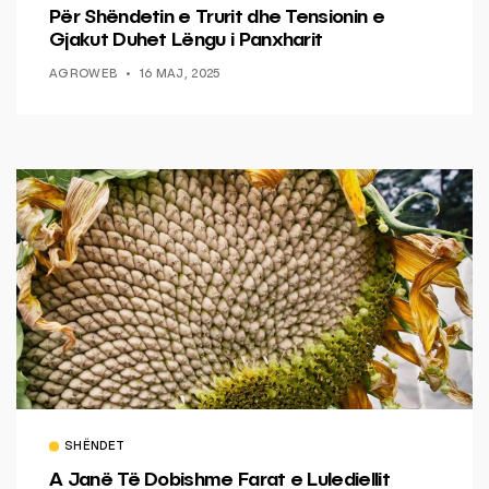
Për Shëndetin e Trurit dhe Tensionin e
Gjakut Duhet Lëngu i Panxharit
AGROWEB
16 MAJ, 2025
SHËNDET
A Janë Të Dobishme Farat e Lulediellit