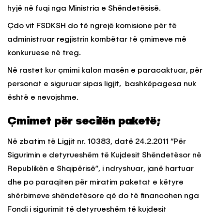
hyjë në fuqi nga Ministria e Shëndetësisë.
Çdo vit FSDKSH do të ngrejë komisione për të
administruar regjistrin kombëtar të çmimeve më
konkuruese në treg.
Në rastet kur çmimi kalon masën e paracaktuar, për
personat e siguruar sipas ligjit, bashkëpagesa nuk
është e nevojshme.
Çmimet për secilën paketë;
Në zbatim të Ligjit nr. 10383, datë 24.2.2011 “Për
Sigurimin e detyrueshëm të Kujdesit Shëndetësor në
Republikën e Shqipërisë”, i ndryshuar, janë hartuar
dhe po paraqiten për miratim paketat e këtyre
shërbimeve shëndetësore që do të financohen nga
Fondi i sigurimit të detyrueshëm të kujdesit