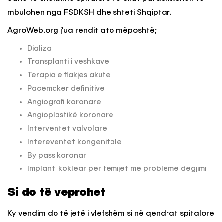
mbulohen nga FSDKSH dhe shteti Shqiptar.
AgroWeb.org j’ua rendit ato mëposhtë;
Dializa
Transplanti i veshkave
Terapia e flakjes akute
Pacemaker definitive
Angiografi koronare
Angioplastikë koronare
Interventet valvolare
Intereventet kongenitale
By pass koronar
Implanti koklear për fëmijët me probleme dëgjimi
Si do të veprohet
Ky vendim do të jetë i vlefshëm si në qendrat spitalore