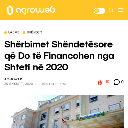
LAJME
SHËNDET
Shërbimet Shëndetësore
që Do të Financohen nga
Shteti në 2020
AGROWEB
1.1K
0
20 SHKURT, 2020
3 MINUTA LEXIM