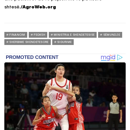
shtesë.
/AgroWeb.org
FINANCIM
FSDKSH
MINISTRIA E SHENDETESISE
SËMUNDJE
SHERBIME SHENDETESORE
SIGURIME