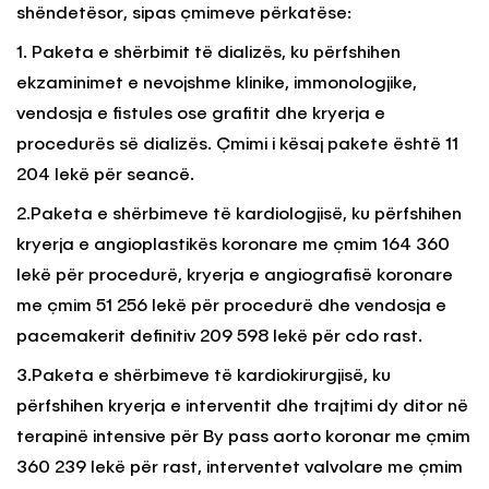
shëndetësor, sipas çmimeve përkatëse:
1. Paketa e shërbimit të dializës, ku përfshihen
ekzaminimet e nevojshme klinike, immonologjike,
vendosja e fistules ose grafitit dhe kryerja e
procedurës së dializës. Çmimi i kësaj pakete është 11
204 lekë për seancë.
2.Paketa e shërbimeve të kardiologjisë, ku përfshihen
kryerja e angioplastikës koronare me çmim 164 360
lekë për procedurë, kryerja e angiografisë koronare
me çmim 51 256 lekë për procedurë dhe vendosja e
pacemakerit definitiv 209 598 lekë për cdo rast.
3.Paketa e shërbimeve të kardiokirurgjisë, ku
përfshihen kryerja e interventit dhe trajtimi dy ditor në
terapinë intensive për By pass aorto koronar me çmim
360 239 lekë për rast, interventet valvolare me çmim