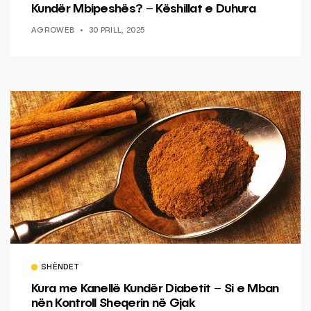
Kundër Mbipeshës? – Këshillat e Duhura
AGROWEB
30 PRILL, 2025
SHËNDET
Kura me Kanellë Kundër Diabetit – Si e Mban
nën Kontroll Sheqerin në Gjak