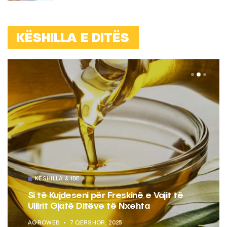
KËSHILLA E DITËS
KËSHILLA & IDE
Si të Kujdeseni për Freskinë e Vajit të
Ullirit Gjatë Ditëve të Nxehta
AGROWEB
7 QERSHOR, 2025