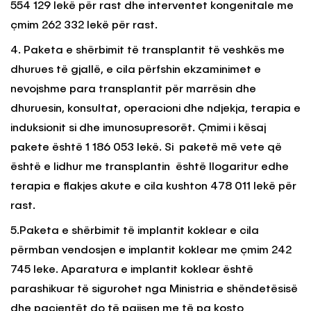
554 129 lekë për rast dhe interventet kongenitale me
çmim 262 332 lekë për rast.
4. Paketa e shërbimit të transplantit të veshkës me
dhurues të gjallë, e cila përfshin ekzaminimet e
nevojshme para transplantit për marrësin dhe
dhuruesin, konsultat, operacioni dhe ndjekja, terapia e
induksionit si dhe imunosupresorët. Çmimi i kësaj
pakete është 1 186 053 lekë. Si paketë më vete që
është e lidhur me transplantin është llogaritur edhe
terapia e flakjes akute e cila kushton 478 011 lekë për
rast.
5.Paketa e shërbimit të implantit koklear e cila
përmban vendosjen e implantit koklear me çmim 242
745 leke. Aparatura e implantit koklear është
parashikuar të sigurohet nga Ministria e shëndetësisë
dhe pacientët do të pajisen me të pa kosto