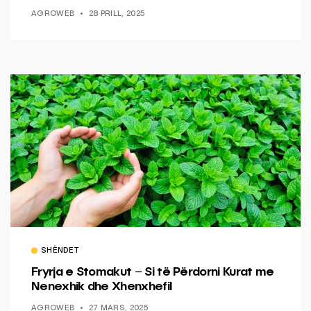
AGROWEB
28 PRILL, 2025
SHËNDET
Fryrja e Stomakut – Si të Përdorni Kurat me
Nenexhik dhe Xhenxhefil
AGROWEB
27 MARS, 2025