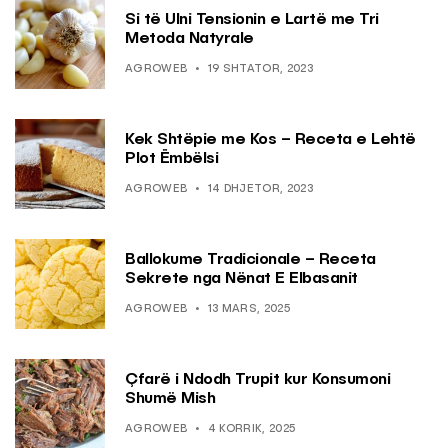
Si të Ulni Tensionin e Lartë me Tri
Metoda Natyrale
AGROWEB
19 SHTATOR, 2023
Kek Shtëpie me Kos – Receta e Lehtë
Plot Ëmbëlsi
AGROWEB
14 DHJETOR, 2023
Ballokume Tradicionale – Receta
Sekrete nga Nënat E Elbasanit
AGROWEB
13 MARS, 2025
Çfarë i Ndodh Trupit kur Konsumoni
Shumë Mish
AGROWEB
4 KORRIK, 2025