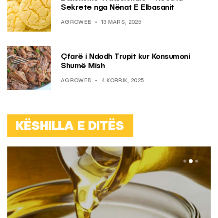
Sekrete nga Nënat E Elbasanit
AGROWEB
13 MARS, 2025
Çfarë i Ndodh Trupit kur Konsumoni
Shumë Mish
AGROWEB
4 KORRIK, 2025
KËSHILLA E DITËS