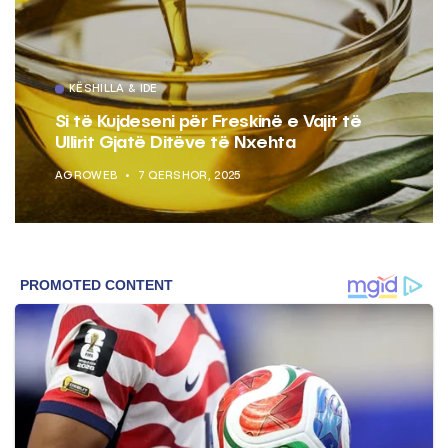
KËSHILLA & IDE
Si të Kujdeseni për Freskinë e Vajit të
Ullirit Gjatë Ditëve të Nxehta
AGROWEB
7 QERSHOR, 2025