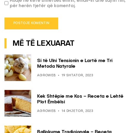
Ruaje në këtë shfletues emrin, email-in dhe sajtin tim,
për herën tjetër që komentoj.
MË TË LEXUARAT
Si të Ulni Tensionin e Lartë me Tri
Metoda Natyrale
AGROWEB
19 SHTATOR, 2023
Kek Shtëpie me Kos – Receta e Lehtë
Plot Ëmbëlsi
AGROWEB
14 DHJETOR, 2023
Ballokume Tradicionale – Receta