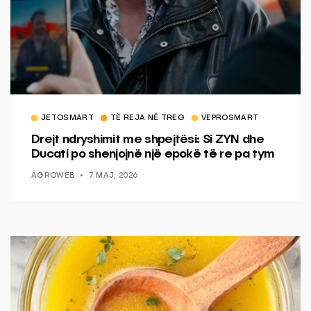
JETOSMART
TË REJA NË TREG
VEPROSMART
Drejt ndryshimit me shpejtësi: Si ZYN dhe
Ducati po shenjojnë një epokë të re pa tym
AGROWEB
7 MAJ, 2026