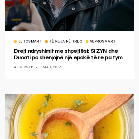
JETOSMART
TË REJA NË TREG
VEPROSMART
Drejt ndryshimit me shpejtësi: Si ZYN dhe
Ducati po shenjojnë një epokë të re pa tym
AGROWEB
7 MAJ, 2026