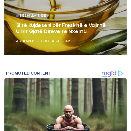
KËSHILLA & IDE
Si të Kujdeseni për Freskinë e Vajit të
Ullirit Gjatë Ditëve të Nxehta
AGROWEB
7 QERSHOR, 2025