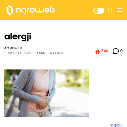
alergji
AGROWEB
246
0
11 SHKURT, 2020
1 MINUTA LEXIM