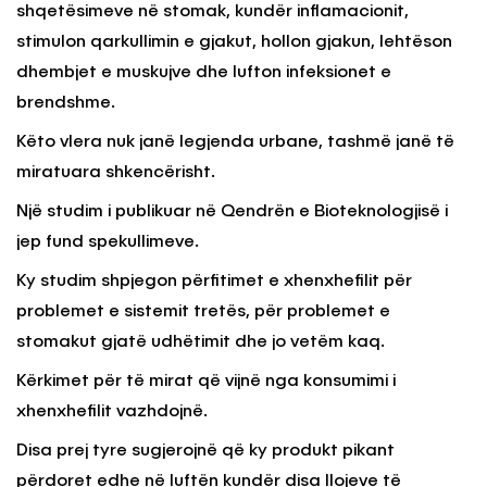
shqetësimeve në stomak, kundër inflamacionit,
stimulon qarkullimin e gjakut, hollon gjakun, lehtëson
dhembjet e muskujve dhe lufton infeksionet e
brendshme.
Këto vlera nuk janë legjenda urbane, tashmë janë të
miratuara shkencërisht.
Një studim i publikuar në Qendrën e Bioteknologjisë i
jep fund spekullimeve.
Ky studim shpjegon përfitimet e xhenxhefilit për
problemet e sistemit tretës, për problemet e
stomakut gjatë udhëtimit dhe jo vetëm kaq.
Kërkimet për të mirat që vijnë nga konsumimi i
xhenxhefilit vazhdojnë.
Disa prej tyre sugjerojnë që ky produkt pikant
përdoret edhe në luftën kundër disa llojeve të