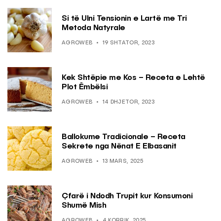
Si të Ulni Tensionin e Lartë me Tri
Metoda Natyrale
AGROWEB
19 SHTATOR, 2023
Kek Shtëpie me Kos – Receta e Lehtë
Plot Ëmbëlsi
AGROWEB
14 DHJETOR, 2023
Ballokume Tradicionale – Receta
Sekrete nga Nënat E Elbasanit
AGROWEB
13 MARS, 2025
Çfarë i Ndodh Trupit kur Konsumoni
Shumë Mish
AGROWEB
4 KORRIK, 2025