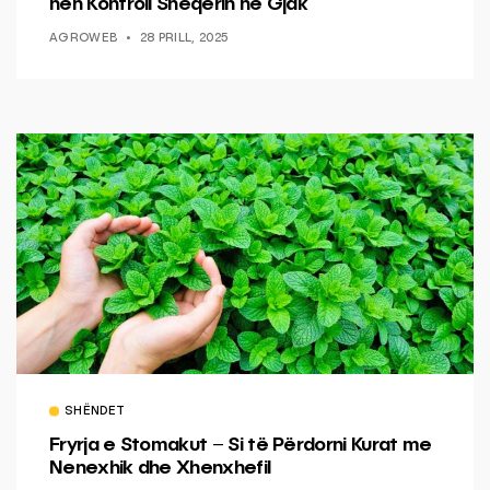
nën Kontroll Sheqerin në Gjak
AGROWEB
28 PRILL, 2025
SHËNDET
Fryrja e Stomakut – Si të Përdorni Kurat me
Nenexhik dhe Xhenxhefil