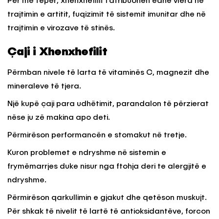
Për më tepër, xhenxhefilit i atribuohen edhe vlera në
trajtimin e artitit, fuqizimit të sistemit imunitar dhe në
trajtimin e virozave të stinës.
Çaji i Xhenxhefilit
Përmban nivele të larta të vitaminës C, magnezit dhe
mineraleve të tjera.
Një kupë çaji para udhëtimit, parandalon të përzierat
nëse ju zë makina apo deti.
Përmirëson performancën e stomakut në tretje.
Kuron problemet e ndryshme në sistemin e
frymëmarrjes duke nisur nga ftohja deri te alergjitë e
ndryshme.
Përmirëson qarkullimin e gjakut dhe qetëson muskujt.
Për shkak të nivelit të lartë të antioksidantëve, forcon