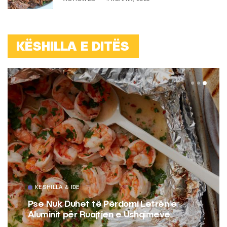
KËSHILLA E DITËS
KËSHILLA & IDE
Pse Nuk Duhet të Përdorni Letrën e
Aluminit për Ruajtjen e Ushqimeve