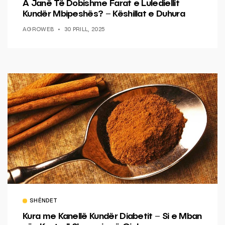
A Janë Të Dobishme Farat e Lulediellit
Kundër Mbipeshës? – Këshillat e Duhura
AGROWEB
30 PRILL, 2025
SHËNDET
Kura me Kanellë Kundër Diabetit – Si e Mban