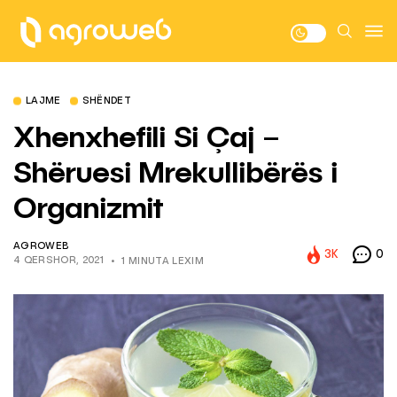
LAJME
SHËNDET
Xhenxhefili Si Çaj –
Shëruesi Mrekullibërës i
Organizmit
AGROWEB
3K
0
4 QERSHOR, 2021
1 MINUTA LEXIM