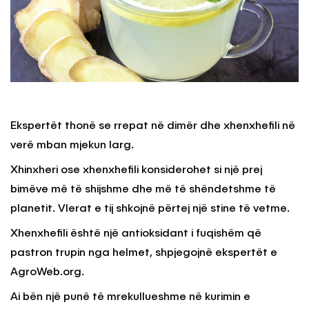
Ekspertët thonë se rrepat në dimër dhe xhenxhefili në
verë mban mjekun larg.
Xhinxheri ose xhenxhefili konsiderohet si një prej
bimëve më të shijshme dhe më të shëndetshme të
planetit. Vlerat e tij shkojnë përtej një stine të vetme.
Xhenxhefili është një antioksidant i fuqishëm që
pastron trupin nga helmet, shpjegojnë ekspertët e
AgroWeb.org.
Ai bën një punë të mrekullueshme në kurimin e