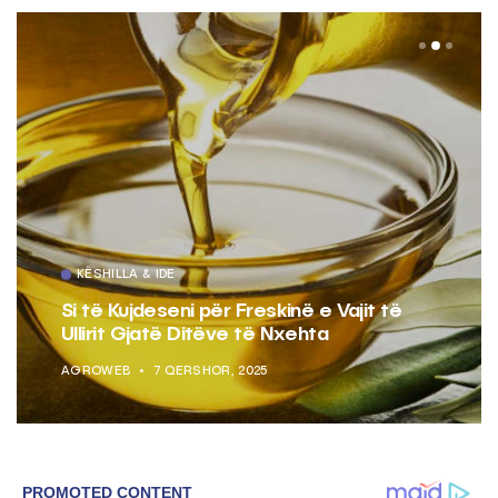
KËSHILLA & IDE
Si të Kujdeseni për Freskinë e Vajit të
Ullirit Gjatë Ditëve të Nxehta
AGROWEB
7 QERSHOR, 2025