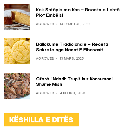
Kek Shtëpie me Kos – Receta e Lehtë
Plot Ëmbëlsi
AGROWEB
14 DHJETOR, 2023
Ballokume Tradicionale – Receta
Sekrete nga Nënat E Elbasanit
AGROWEB
13 MARS, 2025
Çfarë i Ndodh Trupit kur Konsumoni
Shumë Mish
AGROWEB
4 KORRIK, 2025
KËSHILLA E DITËS