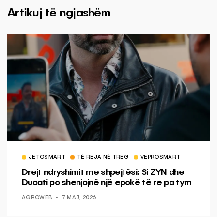
Artikuj të ngjashëm
JETOSMART
TË REJA NË TREG
VEPROSMART
Drejt ndryshimit me shpejtësi: Si ZYN dhe
Ducati po shenjojnë një epokë të re pa tym
AGROWEB
7 MAJ, 2026