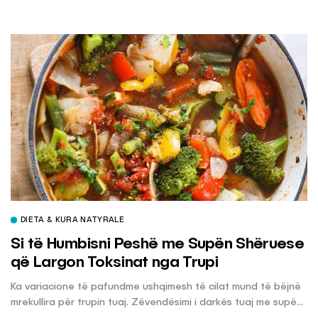
DIETA & KURA NATYRALE
Si të Humbisni Peshë me Supën Shëruese
që Largon Toksinat nga Trupi
Ka variacione të pafundme ushqimesh të cilat mund të bëjnë
mrekullira për trupin tuaj. Zëvendësimi i darkës tuaj me supë...