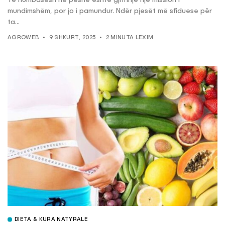
Të humbasësh në peshë është gjithnjë një mission i
mundimshëm, por jo i pamundur. Ndër pjesët më sfiduese për
ta...
AGROWEB
9 SHKURT, 2025
2 MINUTA LEXIM
DIETA & KURA NATYRALE