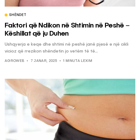
SHËNDET
Faktori që Ndikon në Shtimin në Peshë –
Këshillat që ju Duhen
Ushqyerja e keqe dhe shtimi në peshë janë pjesë e një cikli
vicioz që rrezikon shëndetin jo vetëm të të...
AGROWEB
7 JANAR, 2025
1 MINUTA LEXIM