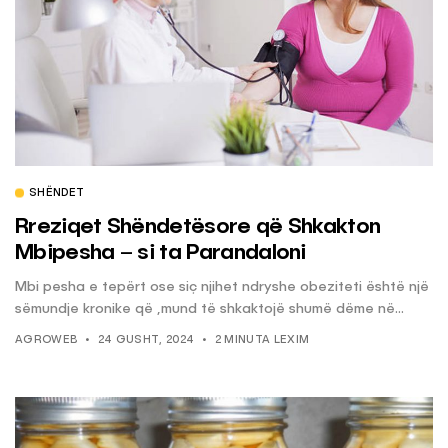
SHËNDET
Rreziqet Shëndetësore që Shkakton
Mbipesha – si ta Parandaloni
Mbi pesha e tepërt ose siç njihet ndryshe obeziteti është një
sëmundje kronike që ,mund të shkaktojë shumë dëme në...
AGROWEB
24 GUSHT, 2024
2 MINUTA LEXIM