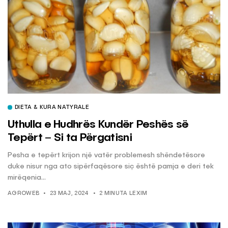
DIETA & KURA NATYRALE
Uthulla e Hudhrës Kundër Peshës së
Tepërt – Si ta Përgatisni
Pesha e tepërt krijon një vatër problemesh shëndetësore
duke nisur nga ato sipërfaqësore siç është pamja e deri tek
mirëqenia...
AGROWEB
23 MAJ, 2024
2 MINUTA LEXIM