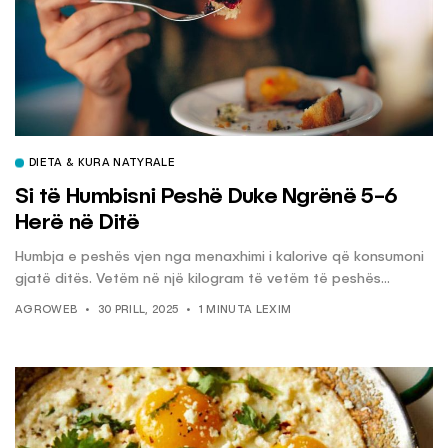
DIETA & KURA NATYRALE
Si të Humbisni Peshë Duke Ngrënë 5-6
Herë në Ditë
Humbja e peshës vjen nga menaxhimi i kalorive që konsumoni
gjatë ditës. Vetëm në një kilogram të vetëm të peshës...
AGROWEB
30 PRILL, 2025
1 MINUTA LEXIM