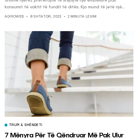
Shumë njerëz preferojnë të shijojnë një ëmbëlsirë pas
konsumit të vaktit të fundit të ditës. Kjo mund të jetë një...
AGROWEB
8 SHTATOR, 2023
2 MINUTA LEXIM
TRUPI & SHËNDETI
7 Mënyra Për Të Qëndruar Më Pak Ulur