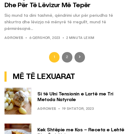
Dhe Për Të Lëvizur Më Tepër
Siç mund ta dini tashmë, qëndrimi ulur për periudha të
shkurtra dhe lëvizja në mënyrë të rregullt, mund të
përmirësojnë...
AGROWEB
6 QERSHOR, 2023
2 MINUTA LEXIM
1
2
MË TË LEXUARAT
Si të Ulni Tensionin e Lartë me Tri
Metoda Natyrale
AGROWEB
19 SHTATOR, 2023
Kek Shtëpie me Kos – Receta e Lehtë