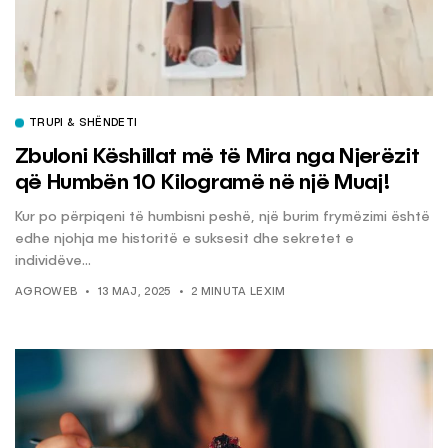
TRUPI & SHËNDETI
Zbuloni Këshillat më të Mira nga Njerëzit
që Humbën 10 Kilogramë në një Muaj!
Kur po përpiqeni të humbisni peshë, një burim frymëzimi është
edhe njohja me historitë e suksesit dhe sekretet e
individëve...
AGROWEB
13 MAJ, 2025
2 MINUTA LEXIM