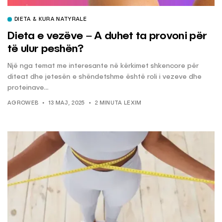
DIETA & KURA NATYRALE
Dieta e vezëve – A duhet ta provoni për
të ulur peshën?
Një nga temat me interesante në kërkimet shkencore për
diteat dhe jetesën e shëndetshme është roli i vezeve dhe
proteinave...
AGROWEB
13 MAJ, 2025
2 MINUTA LEXIM