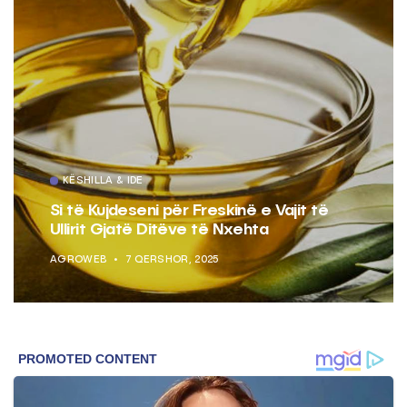
KËSHILLA & IDE
Si të Kujdeseni për Freskinë e Vajit të
Ullirit Gjatë Ditëve të Nxehta
AGROWEB
7 QERSHOR, 2025