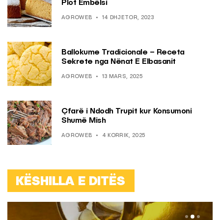
Plot Ëmbëlsi
AGROWEB
14 DHJETOR, 2023
Ballokume Tradicionale – Receta
Sekrete nga Nënat E Elbasanit
AGROWEB
13 MARS, 2025
Çfarë i Ndodh Trupit kur Konsumoni
Shumë Mish
AGROWEB
4 KORRIK, 2025
KËSHILLA E DITËS