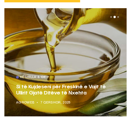
KËSHILLA & IDE
Si të Kujdeseni për Freskinë e Vajit të
Ullirit Gjatë Ditëve të Nxehta
AGROWEB
7 QERSHOR, 2025