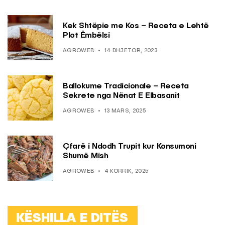
Kek Shtëpie me Kos – Receta e Lehtë
Plot Ëmbëlsi
AGROWEB
14 DHJETOR, 2023
Ballokume Tradicionale – Receta
Sekrete nga Nënat E Elbasanit
AGROWEB
13 MARS, 2025
Çfarë i Ndodh Trupit kur Konsumoni
Shumë Mish
AGROWEB
4 KORRIK, 2025
KËSHILLA E DITËS