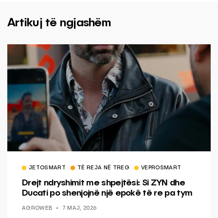
Artikuj të ngjashëm
JETOSMART
TË REJA NË TREG
VEPROSMART
Drejt ndryshimit me shpejtësi: Si ZYN dhe
Ducati po shenjojnë një epokë të re pa tym
AGROWEB
7 MAJ, 2026