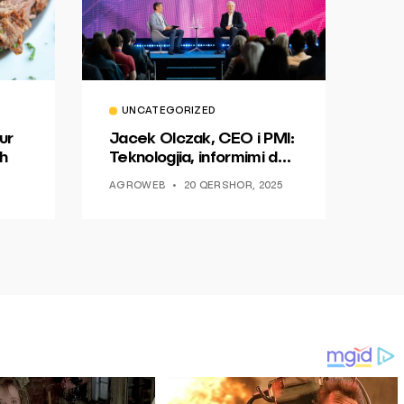
UNCATEGORIZED
ur
Jacek Olczak, CEO i PMI:
h
Teknologjia, informimi dhe
dialogu si një mundësi për
AGROWEB
20 QERSHOR, 2025
ndryshim.