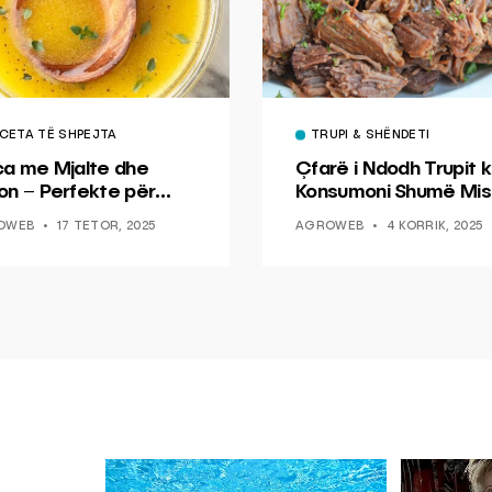
CETA TË SHPEJTA
TRUPI & SHËNDETI
ca me Mjalte dhe
Çfarë i Ndodh Trupit k
on – Perfekte për
Konsumoni Shumë Mis
hin dhe Peshkun
OWEB
17 TETOR, 2025
AGROWEB
4 KORRIK, 2025