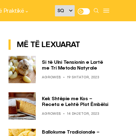
 Praktikë
MË TË LEXUARAT
Si të Ulni Tensionin e Lartë
me Tri Metoda Natyrale
AGROWEB
19 SHTATOR, 2023
Kek Shtëpie me Kos –
Receta e Lehtë Plot Ëmbëlsi
AGROWEB
14 DHJETOR, 2023
Ballokume Tradicionale –