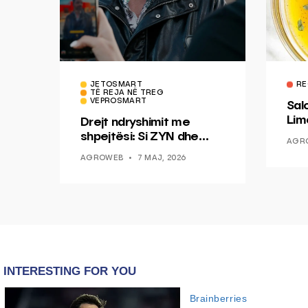
JETOSMART
RE
TË REJA NË TREG
VEPROSMART
Sal
Lim
Drejt ndryshimit me
Mis
shpejtësi: Si ZYN dhe
AGR
Ducati po shenjojnë një
AGROWEB
7 MAJ, 2026
epokë të re pa tym