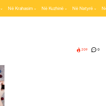
Në Krahasim
Në Kuzhinë
Në Natyrë
Në
209
0