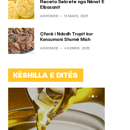
Receta Sekrete nga Nënat E
Elbasanit
AGROWEB
13 MARS, 2025
Çfarë i Ndodh Trupit kur
Konsumoni Shumë Mish
AGROWEB
4 KORRIK, 2025
KËSHILLA E DITËS