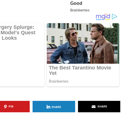
KËSHILLA & IDE
Përdorni
Rreziqet dhe Problemet që
për Ruajtjen
Vijnë Nga Akulloret e
Vjetëruara
, 2025
AGROWEB
10 QERSHOR, 2025
PIN
SHARE
SHARE