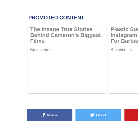
KËSHILLA & IDE
Pse Nuk Duhet të 
Letrën e Aluminit 
e Ushqimeve
AGROWEB
7 QERSHOR
SHARE
TWEET