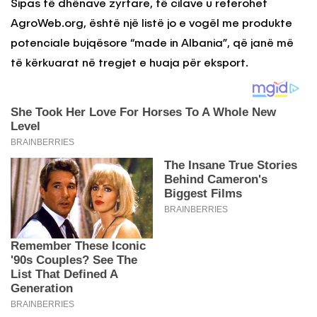
Sipas të dhënave zyrtare, të cilave u referohet
AgroWeb.org, është një listë jo e vogël me produkte
potenciale bujqësore “made in Albania”, që janë më
të kërkuarat në tregjet e huaja për eksport.