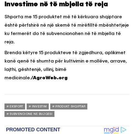
Investime në të mbjella të reja
Shporta me 15 produktet më të kërkuara shqiptare
është përfshirë në një skemë të mirëfilltë mbështetjeje
ku fermerët do të subvencionohen në të mbjella të
reja.
Brenda këtyre 15 produkteve të zgjedhura, aplikimet
kanë qenë të shumta për kultivimin e mollëve, arrave,
lajthi, gështenjë, ullinj, bimë
medicinale.
/AgroWeb.org
EKSPORT
INVESTIM
PRODUKT SHQIPTAR
SUBVENCIONE NE BUJQESI