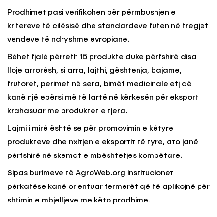
Prodhimet pasi verifikohen për përmbushjen e
kritereve të cilësisë dhe standardeve futen në tregjet
vendeve të ndryshme evropiane.
Bëhet fjalë përreth 15 produkte duke përfshirë disa
lloje arrorësh, si arra, lajthi, gështenja, bajame,
frutoret, perimet në sera, bimët medicinale etj që
kanë një epërsi më të lartë në kërkesën për eksport
krahasuar me produktet e tjera.
Lajmi i mirë është se për promovimin e këtyre
produkteve dhe nxitjen e eksportit të tyre, ato janë
përfshirë në skemat e mbështetjes kombëtare.
Sipas burimeve të AgroWeb.org institucionet
përkatëse kanë orientuar fermerët që të aplikojnë për
shtimin e mbjelljeve me këto prodhime.