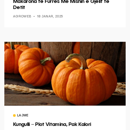
Makarona të Furrës Me Mishin e Gjelit të
Detit
AGROWEB
18 JANAR, 2025
LAJME
Kungulli – Plot Vitamina, Pak Kalori