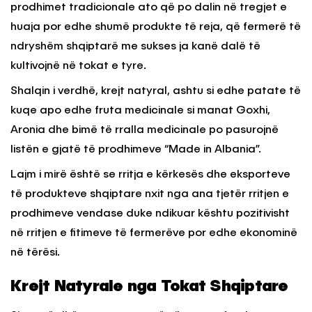
prodhimet tradicionale ato që po dalin në tregjet e
huaja por edhe shumë produkte të reja, që fermerë të
ndryshëm shqiptarë me sukses ja kanë dalë të
kultivojnë në tokat e tyre.
Shalqin i verdhë, krejt natyral, ashtu si edhe patate të
kuqe apo edhe fruta medicinale si manat Goxhi,
Aronia dhe bimë të rralla medicinale po pasurojnë
listën e gjatë të prodhimeve “Made in Albania”.
Lajm i mirë është se rritja e kërkesës dhe eksporteve
të produkteve shqiptare nxit nga ana tjetër rritjen e
prodhimeve vendase duke ndikuar kështu pozitivisht
në rritjen e fitimeve të fermerëve por edhe ekonominë
në tërësi.
Krejt Natyrale nga Tokat Shqiptare