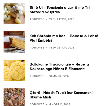
Si të Ulni Tensionin e Lartë me Tri
Metoda Natyrale
AGROWEB
19 SHTATOR, 2023
Kek Shtëpie me Kos – Receta e Lehtë
Plot Ëmbëlsi
AGROWEB
14 DHJETOR, 2023
Ballokume Tradicionale – Receta
Sekrete nga Nënat E Elbasanit
AGROWEB
13 MARS, 2025
Çfarë i Ndodh Trupit kur Konsumoni
Shumë Mish
AGROWEB
4 KORRIK, 2025