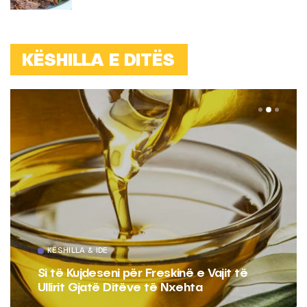
KËSHILLA E DITËS
KËSHILLA & IDE
Si të Kujdeseni për Freskinë e Vajit të
Ullirit Gjatë Ditëve të Nxehta