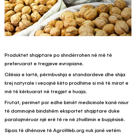
Produktet shqiptare po shndërrohen në më të
preferuarat e tregjeve evropiane.
Cilësia e lartë, përmbushja e standardeve dhe shija
krej natyrale i veçojnë këto prodhime si më të mirat e
më të kërkuarat në tregjet e huaja.
Frutat, perimet por edhe bimët medicinale kanë nisur
të dominojnë bindshëm eksportet shqiptare duke
paralajmëruar një erë të re në zhvillimin e bujqësisë.
Sipas të dhënave të AgroWeb.org nuk janë vetëm