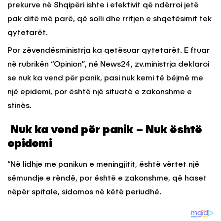
prekurve në Shqipëri ishte i efektivit që ndërroi jetë
pak ditë më parë, që solli dhe rritjen e shqetësimit tek
qytetarët.
Por zëvendësministrja ka qetësuar qytetarët. E ftuar
në rubrikën “Opinion”, në News24, zv.ministrja deklaroi
se nuk ka vend për panik, pasi nuk kemi të bëjmë me
një epidemi, por është një situatë e zakonshme e
stinës.
Nuk ka vend për panik – Nuk është
epidemi
“Në lidhje me panikun e meningjitit, është vërtet një
sëmundje e rëndë, por është e zakonshme, që haset
nëpër spitale, sidomos në këtë periudhë.