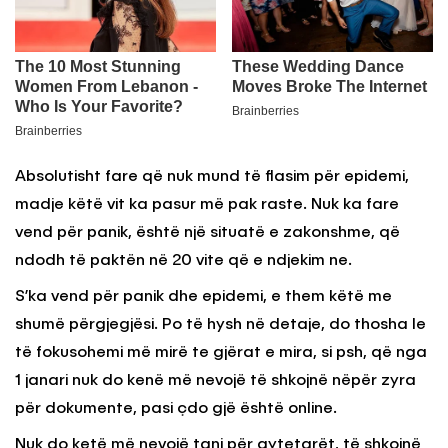
Absolutisht fare që nuk mund të flasim për epidemi,
madje këtë vit ka pasur më pak raste. Nuk ka fare
vend për panik, është një situatë e zakonshme, që
ndodh të paktën në 20 vite që e ndjekim ne.
S’ka vend për panik dhe epidemi, e them këtë me
shumë përgjegjësi. Po të hysh në detaje, do thosha le
të fokusohemi më mirë te gjërat e mira, si psh, që nga
1 janari nuk do kenë më nevojë të shkojnë nëpër zyra
për dokumente, pasi çdo gjë është online.
Nuk do ketë më nevojë tani për qytetarët, të shkojnë