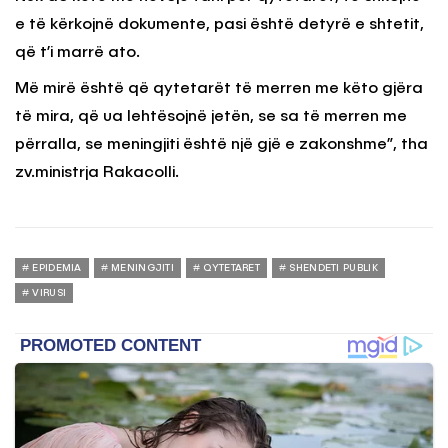
e të kërkojnë dokumente, pasi është detyrë e shtetit,
që t’i marrë ato.
Më mirë është që qytetarët të merren me këto gjëra
të mira, që ua lehtësojnë jetën, se sa të merren me
përralla, se meningjiti është një gjë e zakonshme”, tha
zv.ministrja Rakacolli.
EPIDEMIA
MENINGJITI
QYTETARET
SHENDETI PUBLIK
VIRUSI