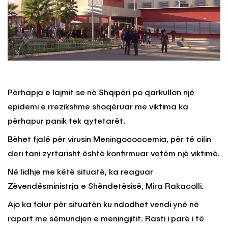
Përhapja e lajmit se në Shqipëri po qarkullon një
epidemi e rrezikshme shoqëruar me viktima ka
përhapur panik tek qytetarët.
Bëhet fjalë për virusin Meningococcemia, për të cilin
deri tani zyrtarisht është konfirmuar vetëm një viktimë.
Në lidhje me këtë situatë, ka reaguar
Zëvendësministrja e Shëndetësisë, Mira Rakacolli.
Ajo ka folur për situatën ku ndodhet vendi ynë në
raport me sëmundjen e meningjitit. Rasti i parë i të