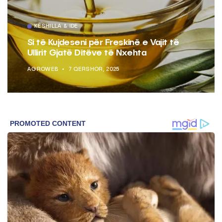
KËSHILLA & IDE
Pse Nuk Duhet të Përdorni Letrën e
Aluminit për Ruajtjen e Ushqimeve
AGROWEB
7 QERSHOR, 2025