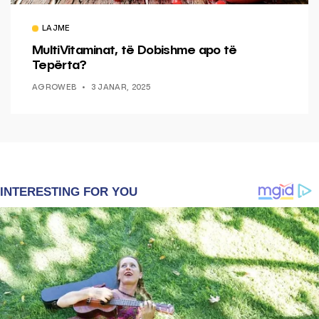
LAJME
MultiVitaminat, të Dobishme apo të
Tepërta?
AGROWEB
3 JANAR, 2025