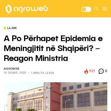
LAJME
A Po Përhapet Epidemia e
Meningjitit në Shqipëri? –
Reagon Ministria
AGROWEB
921
0
14 JANAR, 2020
1 MINUTA LEXIM