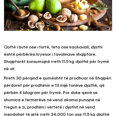
Qoftë i butë ose i fortë, feta ose kaçkavall, djathi
është përbërësi kryesor i tavolinave shqiptare.
Shqiptarët konsumojnë rreth 11.5 kg djathë për frymë
në vit.
Rreth 30 përqind e qumështit të prodhuar në Shqipëri
përdoret për prodhimin e 13 mijë tonëve djathë, që
përbën 4 kilogram për frymë. Por duke qenë se
shumica e fermerëve në vend akoma punojnë në
tregun e zi, prodhimi i vërtetë i djathit në vend
mendohet të jetë rreth 34,000 ton ose 11.5 kg djathë