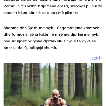
Përpiquni t’u hidhni bajameve erëza, sidomos pluhur të
specit të kuq për një shije pak më pikante.
Shqeme dhe Djathi me myk – Shqemet janë kremoze
dhe formojnë një ortakëri të mirë me djathin me myk
ose siç njihet ndryshe djathin blu. Shija e të dyve së
bashku do t’ju pëlqejë shumë.