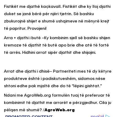
Fistikët me djathë kaçkavall. Fistikët dhe ky lloj djathi
duket se janë bërë për njëri tjetrin. Së bashku
zbukurojnë shijet e shumë ushqimeve në mënyrë krejt
të papritur. Provojeni!
Arra + djathi i butë –Ky kombinim sjell së bashku shijen
kremoze të djathit të butë apo brie dhe atë të fortë
të arrës. Hidhini arrat sipër djathit dhe shijojini.
Arrat dhe djathi i dhisë– Partneriteti mes të dy këtyre
produkteve është i padiskutueshëm, sidomos nëse
shtoni edhe pak mjaltë dhe do të “lëpini gishtat.”
Ndani me AgroWeb.org formulën tuaj të preferuar të
kombinimit të djathit me arrorët e përzgjedhur. Cila ju
pëlqen më shumë? /
AgroWeb.org