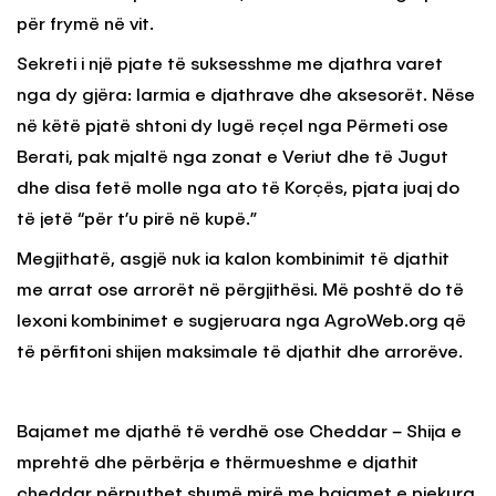
për frymë në vit.
Sekreti i një pjate të suksesshme me djathra varet
nga dy gjëra: larmia e djathrave dhe aksesorët. Nëse
në këtë pjatë shtoni dy lugë reçel nga Përmeti ose
Berati, pak mjaltë nga zonat e Veriut dhe të Jugut
dhe disa fetë molle nga ato të Korçës, pjata juaj do
të jetë “për t’u pirë në kupë.”
Megjithatë, asgjë nuk ia kalon kombinimit të djathit
me arrat ose arrorët në përgjithësi. Më poshtë do të
lexoni kombinimet e sugjeruara nga AgroWeb.org që
të përfitoni shijen maksimale të djathit dhe arrorëve.
Bajamet me djathë të verdhë ose Cheddar – Shija e
mprehtë dhe përbërja e thërmueshme e djathit
cheddar përputhet shumë mirë me bajamet e pjekura.