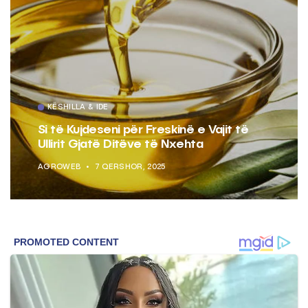
KËSHILLA & IDE
Si të Kujdeseni për Freskinë e Vajit të
Ullirit Gjatë Ditëve të Nxehta
AGROWEB
7 QERSHOR, 2025