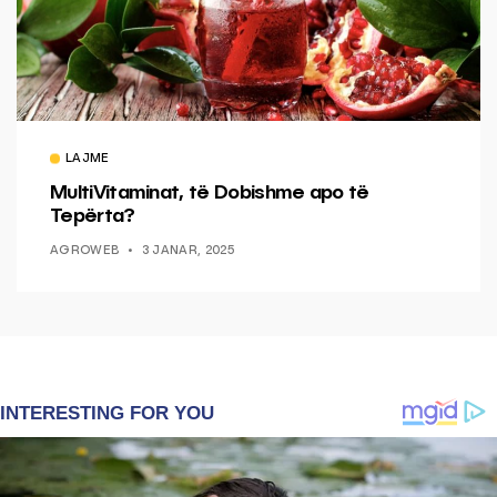
LAJME
MultiVitaminat, të Dobishme apo të
Tepërta?
AGROWEB
3 JANAR, 2025