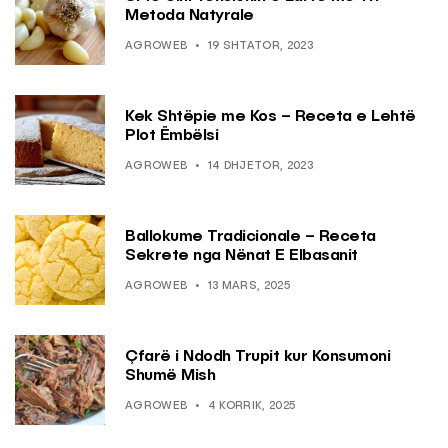
Metoda Natyrale
AGROWEB
19 SHTATOR, 2023
Kek Shtëpie me Kos – Receta e Lehtë
Plot Ëmbëlsi
AGROWEB
14 DHJETOR, 2023
Ballokume Tradicionale – Receta
Sekrete nga Nënat E Elbasanit
AGROWEB
13 MARS, 2025
Çfarë i Ndodh Trupit kur Konsumoni
Shumë Mish
AGROWEB
4 KORRIK, 2025