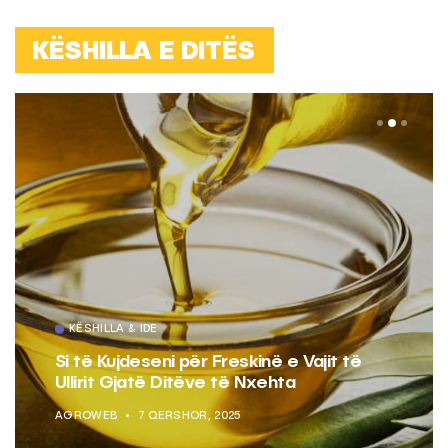
KËSHILLA E DITËS
KËSHILLA & IDE
Si të Kujdeseni për Freskinë e Vajit të
Ullirit Gjatë Ditëve të Nxehta
AGROWEB
7 QERSHOR, 2025