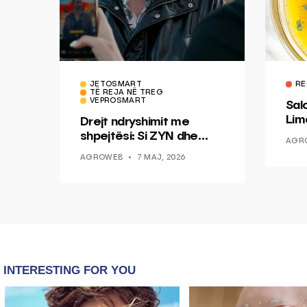
JETOSMART
RE
TË REJA NË TREG
VEPROSMART
Sal
Lim
Drejt ndryshimit me
Mis
shpejtësi: Si ZYN dhe
AGR
Ducati po shenjojnë një
AGROWEB
7 MAJ, 2026
epokë të re pa tym