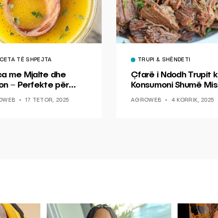
CETA TË SHPEJTA
TRUPI & SHËNDETI
ca me Mjalte dhe
Çfarë i Ndodh Trupit k
on – Perfekte për
Konsumoni Shumë Mis
hin dhe Peshkun
OWEB
17 TETOR, 2025
AGROWEB
4 KORRIK, 2025