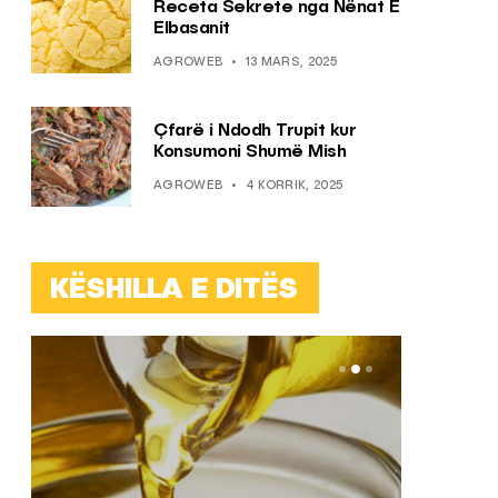
Receta Sekrete nga Nënat E
Elbasanit
AGROWEB
13 MARS, 2025
Çfarë i Ndodh Trupit kur
Konsumoni Shumë Mish
AGROWEB
4 KORRIK, 2025
KËSHILLA E DITËS