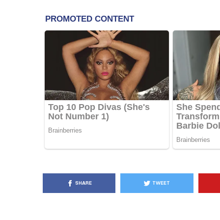
KËSHILLA & IDE
Pse Nuk Duhet të 
Letrën e Aluminit 
e Ushqimeve
AGROWEB
7 QERSHOR
SHARE
TWEET