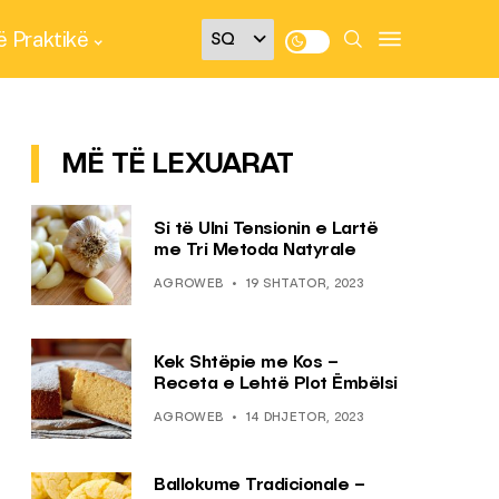
 Praktikë
MË TË LEXUARAT
Si të Ulni Tensionin e Lartë
me Tri Metoda Natyrale
AGROWEB
19 SHTATOR, 2023
Kek Shtëpie me Kos –
Receta e Lehtë Plot Ëmbëlsi
AGROWEB
14 DHJETOR, 2023
Ballokume Tradicionale –