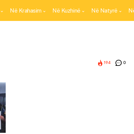
Në Krahasim
Në Kuzhinë
Në Natyrë
Në
194
0