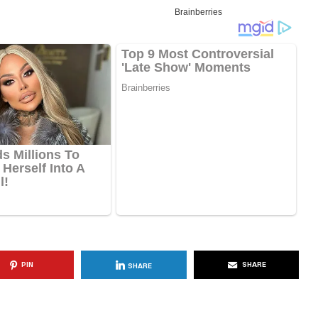
KËSHILLA & IDE
Përdorni
Rreziqet dhe Problemet që
për Ruajtjen
Vijnë Nga Akulloret e
Vjetëruara
, 2025
AGROWEB
10 QERSHOR, 2025
PIN
SHARE
SHARE