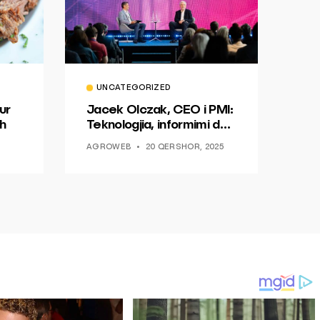
UNCATEGORIZED
ur
Jacek Olczak, CEO i PMI:
h
Teknologjia, informimi dhe
dialogu si një mundësi për
AGROWEB
20 QERSHOR, 2025
ndryshim.