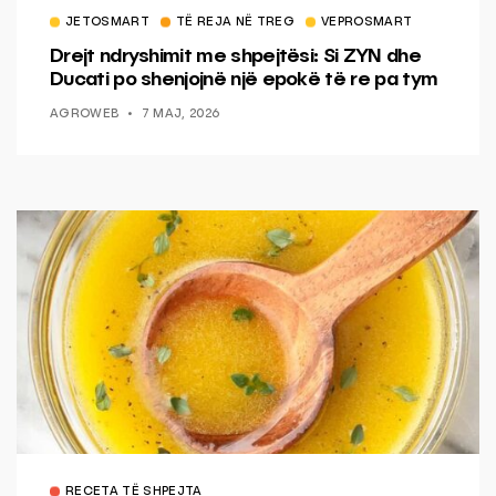
JETOSMART
TË REJA NË TREG
VEPROSMART
Drejt ndryshimit me shpejtësi: Si ZYN dhe
Ducati po shenjojnë një epokë të re pa tym
AGROWEB
7 MAJ, 2026
RECETA TË SHPEJTA