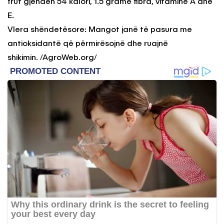
frut gjenden 54 kalori, 1.5 gramë fibra, vitaminë A dhe
E.
Vlera shëndetësore: Mangot janë të pasura me
antioksidantë që përmirësojnë dhe ruajnë
shikimin. /AgroWeb.org/