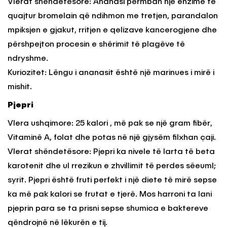
Vlerat shëndetësore: Ananasi përmban një enzimë të
quajtur bromelain që ndihmon me tretjen, parandalon
mpiksjen e gjakut, rritjen e qelizave kancerogjene dhe
përshpejton procesin e shërimit të plagëve të
ndryshme.
Kuriozitet: Lëngu i ananasit është një marinues i mirë i
mishit.
Pjepri
Vlera ushqimore: 25 kalori , më pak se një gram fibër,
Vitaminë A, folat dhe potas në një gjysëm filxhan çaji.
Vlerat shëndetësore: Pjepri ka nivele të larta të beta
karotenit dhe ul rrezikun e zhvillimit të perdes sëeuml;
syrit. Pjepri është fruti perfekt i një diete të mirë sepse
ka më pak kalori se frutat e tjerë. Mos harroni ta lani
pjeprin para se ta prisni sepse shumica e baktereve
qëndrojnë në lëkurën e tij.