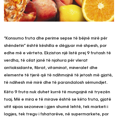
“Konsumo fruta dhe perime sepse të bëjnë mirë për
shëndetin” është këshilla e dëgjuar më shpesh, por
edhe më e vërteta. Ekziston një listë prej 9 frutash të
verdha, të cilat janë të njohura për vlerat
antioksidante, fibrat, vitaminat, mineralet dhe
elemente të tjerë që të ndihmojnë të jetosh më gjatë,
të ndihesh më mirë dhe të parandalosh sëmundjet.
Këto 9 fruta nuk duhet kurrë të mungojnë në tryezën
tuaj. Më e mira e të mirave është se këto fruta, gjatë
vitit sipas sezoneve i gjen shumë lehtë, tek marketi i
lagjes, tek tregu i fshatarëve, në supermarkete, por