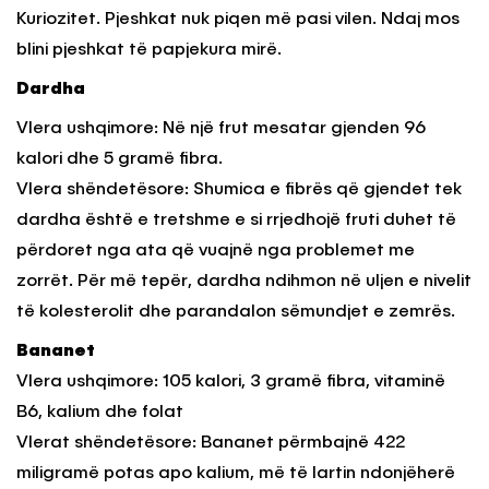
Kuriozitet. Pjeshkat nuk piqen më pasi vilen. Ndaj mos
blini pjeshkat të papjekura mirë.
Dardha
Vlera ushqimore: Në një frut mesatar gjenden 96
kalori dhe 5 gramë fibra.
Vlera shëndetësore: Shumica e fibrës që gjendet tek
dardha është e tretshme e si rrjedhojë fruti duhet të
përdoret nga ata që vuajnë nga problemet me
zorrët. Për më tepër, dardha ndihmon në uljen e nivelit
të kolesterolit dhe parandalon sëmundjet e zemrës.
Bananet
Vlera ushqimore: 105 kalori, 3 gramë fibra, vitaminë
B6, kalium dhe folat
Vlerat shëndetësore: Bananet përmbajnë 422
miligramë potas apo kalium, më të lartin ndonjëherë