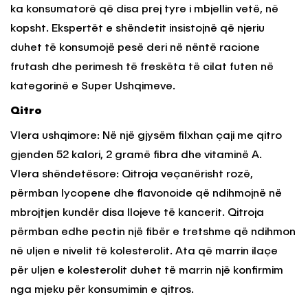
ka konsumatorë që disa prej tyre i mbjellin vetë, në
kopsht. Ekspertët e shëndetit insistojnë që njeriu
duhet të konsumojë pesë deri në nëntë racione
frutash dhe perimesh të freskëta të cilat futen në
kategorinë e Super Ushqimeve.
Qitro
Vlera ushqimore: Në një gjysëm filxhan çaji me qitro
gjenden 52 kalori, 2 gramë fibra dhe vitaminë A.
Vlera shëndetësore: Qitroja veçanërisht rozë,
përmban lycopene dhe flavonoide që ndihmojnë në
mbrojtjen kundër disa llojeve të kancerit. Qitroja
përmban edhe pectin një fibër e tretshme që ndihmon
në uljen e nivelit të kolesterolit. Ata që marrin ilaçe
për uljen e kolesterolit duhet të marrin një konfirmim
nga mjeku për konsumimin e qitros.