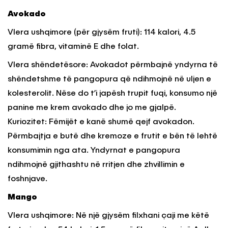
Avokado
Vlera ushqimore (për gjysëm fruti): 114 kalori, 4.5
gramë fibra, vitaminë E dhe folat.
Vlera shëndetësore: Avokadot përmbajnë yndyrna të
shëndetshme të pangopura që ndihmojnë në uljen e
kolesterolit. Nëse do t’i japësh trupit fuqi, konsumo një
panine me krem avokado dhe jo me gjalpë.
Kuriozitet: Fëmijët e kanë shumë qejf avokadon.
Përmbajtja e butë dhe kremoze e frutit e bën të lehtë
konsumimin nga ata. Yndyrnat e pangopura
ndihmojnë gjithashtu në rritjen dhe zhvillimin e
foshnjave.
Mango
Vlera ushqimore: Në një gjysëm filxhani çaji me këtë