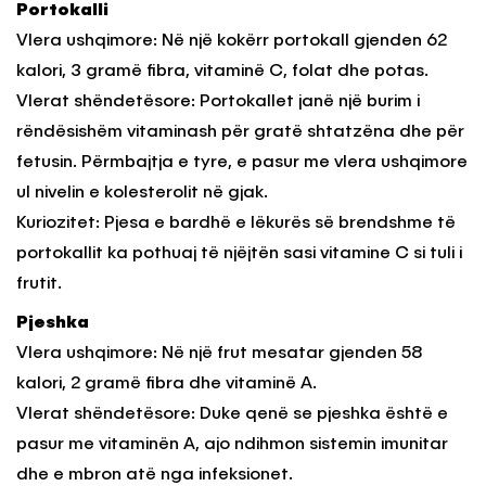
Portokalli
Vlera ushqimore: Në një kokërr portokall gjenden 62
kalori, 3 gramë fibra, vitaminë C, folat dhe potas.
Vlerat shëndetësore: Portokallet janë një burim i
rëndësishëm vitaminash për gratë shtatzëna dhe për
fetusin. Përmbajtja e tyre, e pasur me vlera ushqimore
ul nivelin e kolesterolit në gjak.
Kuriozitet: Pjesa e bardhë e lëkurës së brendshme të
portokallit ka pothuaj të njëjtën sasi vitamine C si tuli i
frutit.
Pjeshka
Vlera ushqimore: Në një frut mesatar gjenden 58
kalori, 2 gramë fibra dhe vitaminë A.
Vlerat shëndetësore: Duke qenë se pjeshka është e
pasur me vitaminën A, ajo ndihmon sistemin imunitar
dhe e mbron atë nga infeksionet.