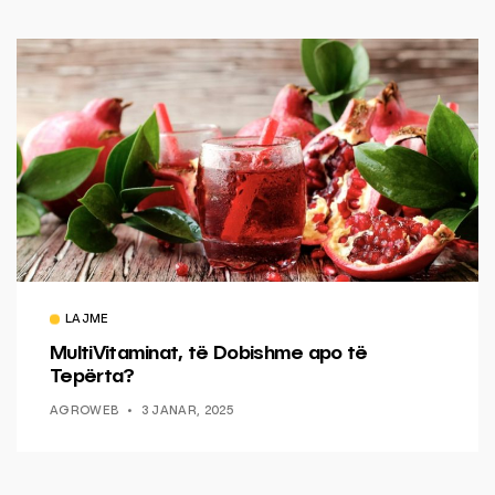
LAJME
MultiVitaminat, të Dobishme apo të
Tepërta?
AGROWEB
3 JANAR, 2025