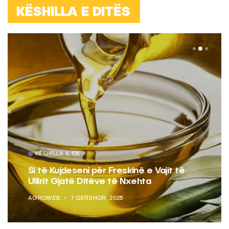
KËSHILLA E DITËS
KËSHILLA & IDE
Si të Kujdeseni për Freskinë e Vajit të
Ullirit Gjatë Ditëve të Nxehta
AGROWEB
7 QERSHOR, 2025