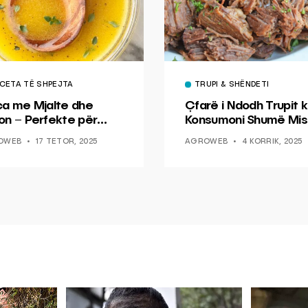
CETA TË SHPEJTA
TRUPI & SHËNDETI
ca me Mjalte dhe
Çfarë i Ndodh Trupit k
on – Perfekte për
Konsumoni Shumë Mis
hin dhe Peshkun
OWEB
17 TETOR, 2025
AGROWEB
4 KORRIK, 2025