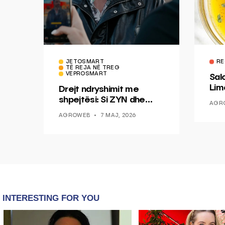
JETOSMART
RE
TË REJA NË TREG
VEPROSMART
Sal
Lim
Drejt ndryshimit me
Mis
shpejtësi: Si ZYN dhe
AGR
Ducati po shenjojnë një
AGROWEB
7 MAJ, 2026
epokë të re pa tym