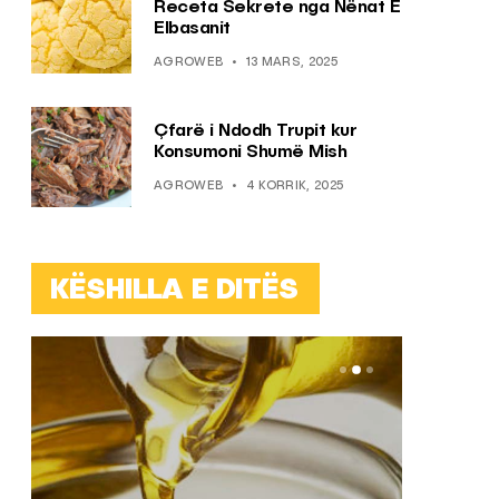
Receta Sekrete nga Nënat E
Elbasanit
AGROWEB
13 MARS, 2025
Çfarë i Ndodh Trupit kur
Konsumoni Shumë Mish
AGROWEB
4 KORRIK, 2025
KËSHILLA E DITËS