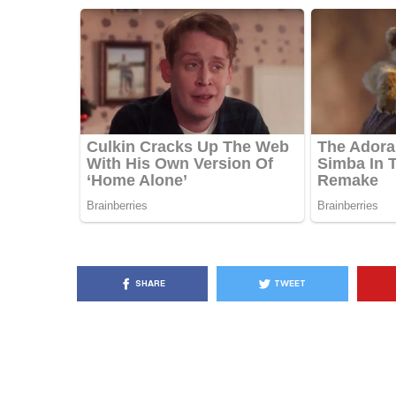
KËSHILLA & IDE
Pse Nuk Duhet të 
Letrën e Aluminit 
e Ushqimeve
AGROWEB
7 QERSHOR
SHARE
TWEET