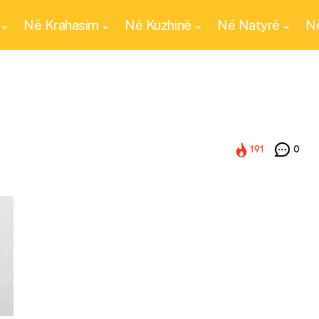
Në Krahasim
Në Kuzhinë
Në Natyrë
Në
191
0