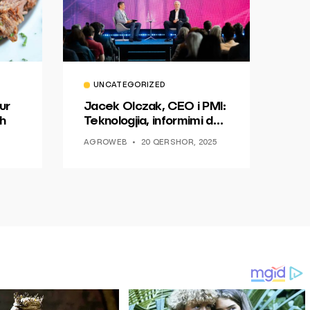
UNCATEGORIZED
ur
Jacek Olczak, CEO i PMI:
h
Teknologjia, informimi dhe
dialogu si një mundësi për
AGROWEB
20 QERSHOR, 2025
ndryshim.