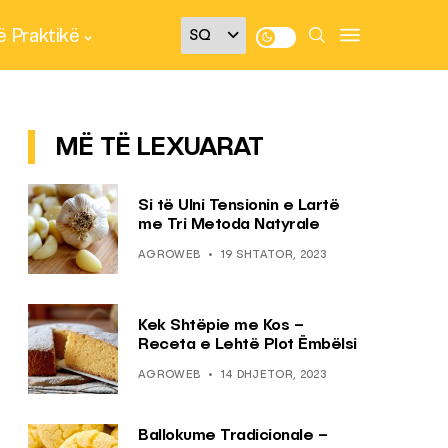
 Praktikë
MË TË LEXUARAT
Si të Ulni Tensionin e Lartë
me Tri Metoda Natyrale
AGROWEB
19 SHTATOR, 2023
Kek Shtëpie me Kos –
Receta e Lehtë Plot Ëmbëlsi
AGROWEB
14 DHJETOR, 2023
Ballokume Tradicionale –