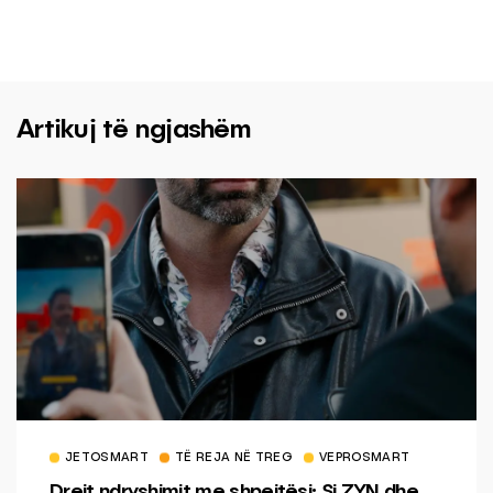
Artikuj të ngjashëm
JETOSMART
TË REJA NË TREG
VEPROSMART
Drejt ndryshimit me shpejtësi: Si ZYN dhe