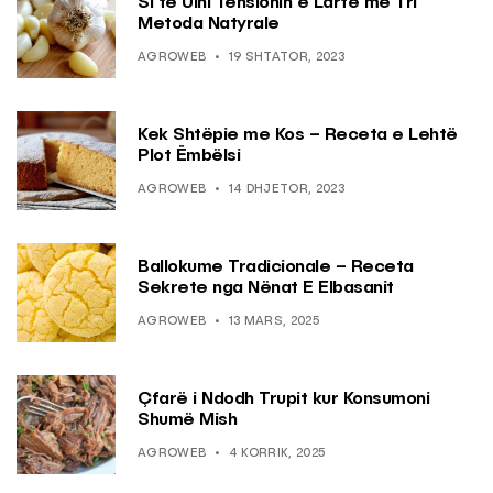
Si të Ulni Tensionin e Lartë me Tri
Metoda Natyrale
AGROWEB
19 SHTATOR, 2023
Kek Shtëpie me Kos – Receta e Lehtë
Plot Ëmbëlsi
AGROWEB
14 DHJETOR, 2023
Ballokume Tradicionale – Receta
Sekrete nga Nënat E Elbasanit
AGROWEB
13 MARS, 2025
Çfarë i Ndodh Trupit kur Konsumoni
Shumë Mish
AGROWEB
4 KORRIK, 2025