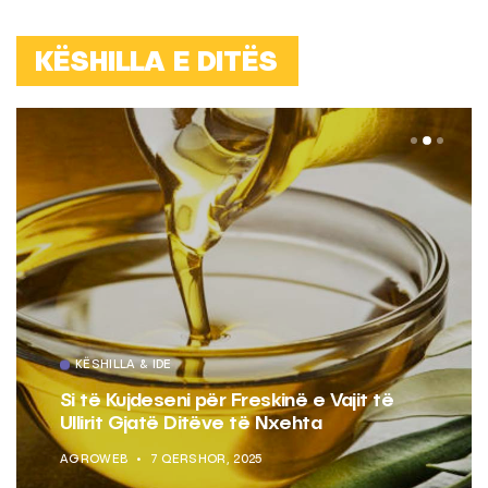
KËSHILLA E DITËS
KËSHILLA & IDE
Si të Kujdeseni për Freskinë e Vajit të
Ullirit Gjatë Ditëve të Nxehta
AGROWEB
7 QERSHOR, 2025