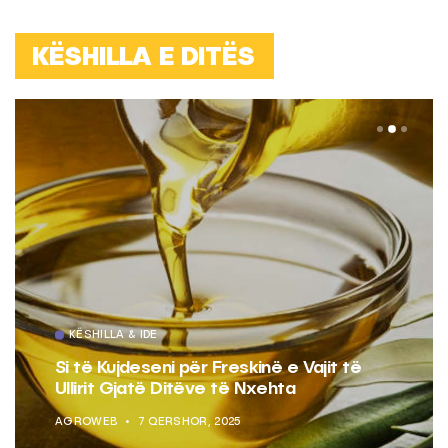
KËSHILLA E DITËS
KËSHILLA & IDE
Si të Kujdeseni për Freskinë e Vajit të
Ullirit Gjatë Ditëve të Nxehta
AGROWEB
7 QERSHOR, 2025