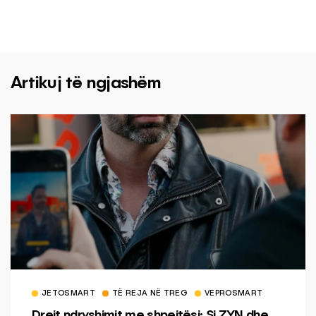
Artikuj të ngjashëm
JETOSMART
TË REJA NË TREG
VEPROSMART
Drejt ndryshimit me shpejtësi: Si ZYN dhe