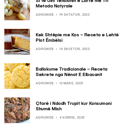
Si të Ulni Tensionin e Lartë me Tri
Metoda Natyrale
AGROWEB
19 SHTATOR, 2023
Kek Shtëpie me Kos – Receta e Lehtë
Plot Ëmbëlsi
AGROWEB
14 DHJETOR, 2023
Ballokume Tradicionale – Receta
Sekrete nga Nënat E Elbasanit
AGROWEB
13 MARS, 2025
Çfarë i Ndodh Trupit kur Konsumoni
Shumë Mish
AGROWEB
4 KORRIK, 2025