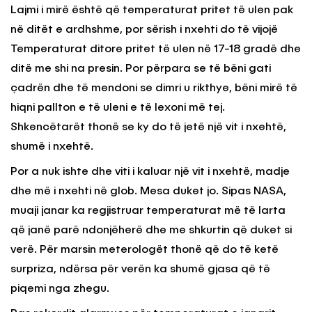
Lajmi i mirë është që temperaturat pritet të ulen pak
në ditët e ardhshme, por sërish i nxehti do të vijojë
Temperaturat ditore pritet të ulen në 17-18 gradë dhe
ditë me shi na presin. Por përpara se të bëni gati
çadrën dhe të mendoni se dimri u rikthye, bëni mirë të
hiqni pallton e të uleni e të lexoni më tej.
Shkencëtarët thonë se ky do të jetë një vit i nxehtë,
shumë i nxehtë.
Por a nuk ishte dhe viti i kaluar një vit i nxehtë, madje
dhe më i nxehti në glob. Mesa duket jo. Sipas NASA,
muaji janar ka regjistruar temperaturat më të larta
që janë parë ndonjëherë dhe me shkurtin që duket si
verë. Për marsin meterologët thonë që do të ketë
surpriza, ndërsa për verën ka shumë gjasa që të
piqemi nga zhegu.