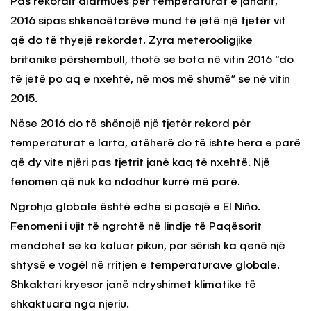
Pas rekordit alarmues për temperaturat e janarit,
2016 sipas shkencëtarëve mund të jetë një tjetër vit
që do të thyejë rekordet. Zyra meterooligjike
britanike përshembull, thotë se bota në vitin 2016 “do
të jetë po aq e nxehtë, në mos më shumë” se në vitin
2015.
Nëse 2016 do të shënojë një tjetër rekord për
temperaturat e larta, atëherë do të ishte hera e parë
që dy vite njëri pas tjetrit janë kaq të nxehtë. Një
fenomen që nuk ka ndodhur kurrë më parë.
Ngrohja globale është edhe si pasojë e El Niño.
Fenomeni i ujit të ngrohtë në lindje të Paqësorit
mendohet se ka kaluar pikun, por sërish ka qenë një
shtysë e vogël në rritjen e temperaturave globale.
Shkaktari kryesor janë ndryshimet klimatike të
shkaktuara nga njeriu.