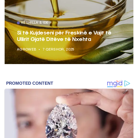
KËSHILLA & IDE
Si të Kujdeseni për Freskinë e Vajit të
Ullirit Gjatë Ditëve të Nxehta
AGROWEB
7 QERSHOR, 2025