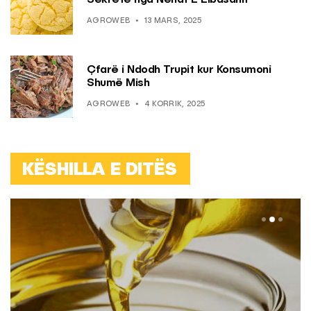
Sekrete nga Nënat E Elbasanit
AGROWEB
13 MARS, 2025
Çfarë i Ndodh Trupit kur Konsumoni
Shumë Mish
AGROWEB
4 KORRIK, 2025
KËSHILLA E DITËS