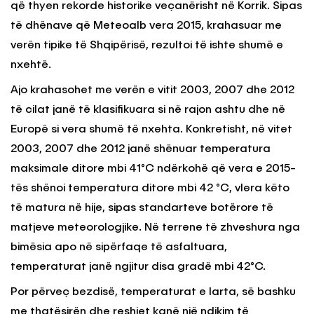
që thyen rekorde historike veçanërisht në Korrik. Sipas
të dhënave që Meteoalb vera 2015, krahasuar me
verën tipike të Shqipërisë, rezultoi të ishte shumë e
nxehtë.
Ajo krahasohet me verën e vitit 2003, 2007 dhe 2012
të cilat janë të klasifikuara si në rajon ashtu dhe në
Europë si vera shumë të nxehta. Konkretisht, në vitet
2003, 2007 dhe 2012 janë shënuar temperatura
maksimale ditore mbi 41°C ndërkohë që vera e 2015-
tës shënoi temperatura ditore mbi 42 °C, vlera këto
të matura në hije, sipas standarteve botërore të
matjeve meteorologjike. Në terrene të zhveshura nga
bimësia apo në sipërfaqe të asfaltuara,
temperaturat janë ngjitur disa gradë mbi 42°C.
Por përveç bezdisë, temperaturat e larta, së bashku
me thatësirën dhe reshjet kanë një ndikim të