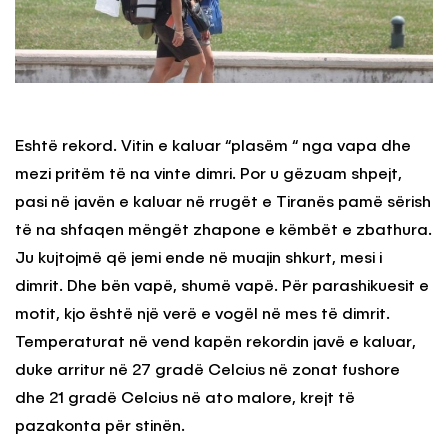
Eshtë rekord. Vitin e kaluar “plasëm “ nga vapa dhe
mezi pritëm të na vinte dimri. Por u gëzuam shpejt,
pasi në javën e kaluar në rrugët e Tiranës pamë sërish
të na shfaqen mëngët zhapone e këmbët e zbathura.
Ju kujtojmë që jemi ende në muajin shkurt, mesi i
dimrit. Dhe bën vapë, shumë vapë. Për parashikuesit e
motit, kjo është një verë e vogël në mes të dimrit.
Temperaturat në vend kapën rekordin javë e kaluar,
duke arritur në 27 gradë Celcius në zonat fushore
dhe 21 gradë Celcius në ato malore, krejt të
pazakonta për stinën.