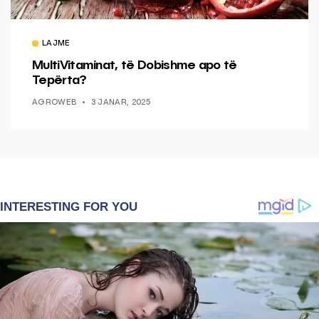
LAJME
MultiVitaminat, të Dobishme apo të
Tepërta?
AGROWEB
3 JANAR, 2025