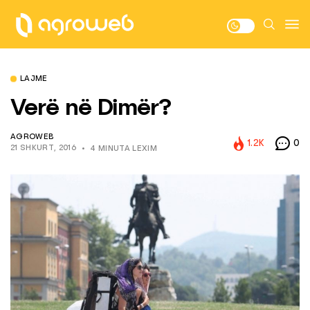
LAJME
Verë në Dimër?
AGROWEB
1.2K
0
21 SHKURT, 2016
4 MINUTA LEXIM