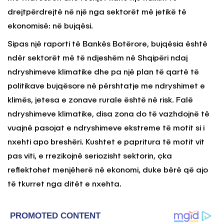
drejtpërdrejtë në një nga sektorët më jetikë të
ekonomisë: në bujqësi.
Sipas një raporti të Bankës Botërore, bujqësia është
ndër sektorët më të ndjeshëm në Shqipëri ndaj
ndryshimeve klimatike dhe pa një plan të qartë të
politikave bujqësore në përshtatje me ndryshimet e
klimës, jetesa e zonave rurale është në risk. Falë
ndryshimeve klimatike, disa zona do të vazhdojnë të
vuajnë pasojat e ndryshimeve ekstreme të motit si i
nxehti apo breshëri. Kushtet e papritura të motit vit
pas viti, e rrezikojnë seriozisht sektorin, çka
reflektohet menjëherë në ekonomi, duke bërë që ajo
të tkurret nga ditët e nxehta.