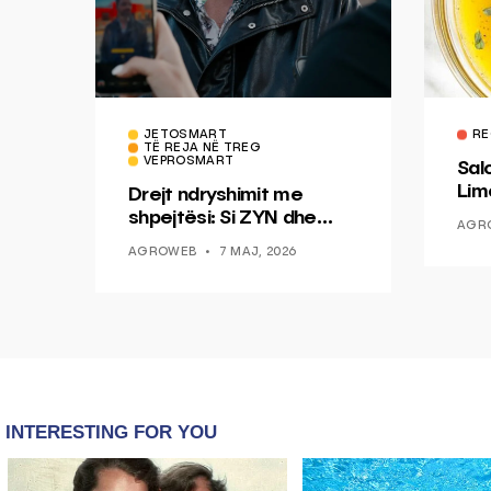
JETOSMART
RE
TË REJA NË TREG
VEPROSMART
Sal
Lim
Drejt ndryshimit me
Mis
shpejtësi: Si ZYN dhe
AGR
Ducati po shenjojnë një
AGROWEB
7 MAJ, 2026
epokë të re pa tym