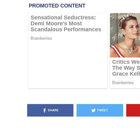
KËSHILLA & IDE
Pse Nuk Duhet të 
Letrën e Aluminit 
e Ushqimeve
AGROWEB
7 QERSHOR
SHARE
TWEET