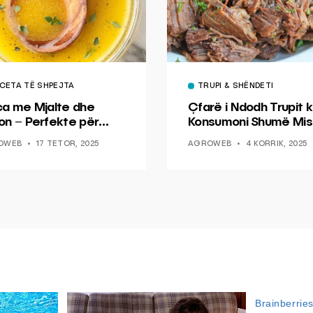
CETA TË SHPEJTA
TRUPI & SHËNDETI
ca me Mjalte dhe
Çfarë i Ndodh Trupit k
on – Perfekte për
Konsumoni Shumë Mis
hin dhe Peshkun
OWEB
17 TETOR, 2025
AGROWEB
4 KORRIK, 2025