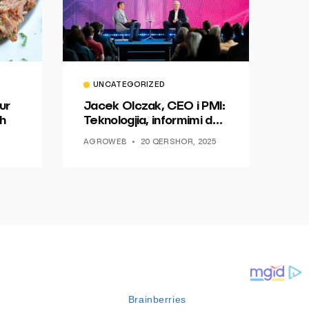
UNCATEGORIZED
ur
Jacek Olczak, CEO i PMI:
h
Teknologjia, informimi dhe
dialogu si një mundësi për
AGROWEB
20 QERSHOR, 2025
ndryshim.