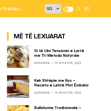
 Praktikë
MË TË LEXUARAT
Si të Ulni Tensionin e Lartë
me Tri Metoda Natyrale
AGROWEB
19 SHTATOR, 2023
Kek Shtëpie me Kos –
Receta e Lehtë Plot Ëmbëlsi
AGROWEB
14 DHJETOR, 2023
Ballokume Tradicionale –