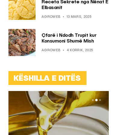
Receta Sekrete nga Nënat E
Elbasanit
AGROWEB
13 MARS, 2025
Çfarë i Ndodh Trupit kur
Konsumoni Shumë Mish
AGROWEB
4 KORRIK, 2025
KËSHILLA E DITËS