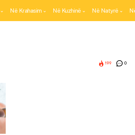
Në Krahasim
Në Kuzhinë
Në Natyrë
Në
199
0