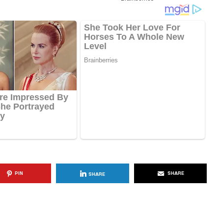
KËSHILLA & IDE
Përdorni
Rreziqet dhe Problemet që
për Ruajtjen
Vijnë Nga Akulloret e
Vjetëruara
, 2025
AGROWEB
10 QERSHOR, 2025
PIN
SHARE
SHARE