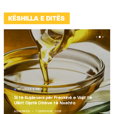
KËSHILLA E DITËS
KËSHILLA & IDE
Pse Nuk Duhet të Përdorni Letrën e
Aluminit për Ruajtjen e Ushqimeve
AGROWEB
7 QERSHOR, 2025