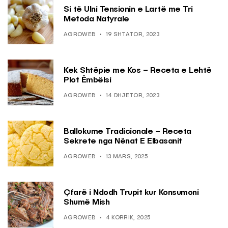
Si të Ulni Tensionin e Lartë me Tri
Metoda Natyrale
AGROWEB
19 SHTATOR, 2023
Kek Shtëpie me Kos – Receta e Lehtë
Plot Ëmbëlsi
AGROWEB
14 DHJETOR, 2023
Ballokume Tradicionale – Receta
Sekrete nga Nënat E Elbasanit
AGROWEB
13 MARS, 2025
Çfarë i Ndodh Trupit kur Konsumoni
Shumë Mish
AGROWEB
4 KORRIK, 2025