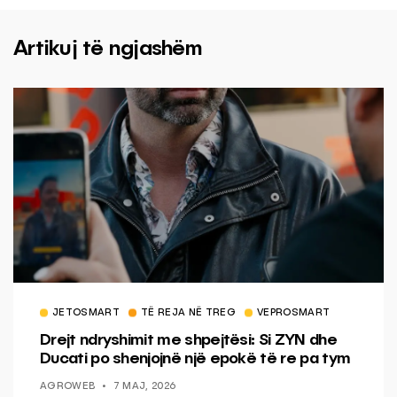
Artikuj të ngjashëm
JETOSMART
TË REJA NË TREG
VEPROSMART
Drejt ndryshimit me shpejtësi: Si ZYN dhe
Ducati po shenjojnë një epokë të re pa tym
AGROWEB
7 MAJ, 2026