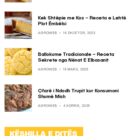
Kek Shtëpie me Kos – Receta e Lehtë
Plot Ëmbëlsi
AGROWEB
14 DHJETOR, 2023
Ballokume Tradicionale – Receta
Sekrete nga Nënat E Elbasanit
AGROWEB
13 MARS, 2025
Çfarë i Ndodh Trupit kur Konsumoni
Shumë Mish
AGROWEB
4 KORRIK, 2025
KËSHILLA E DITËS