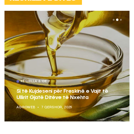
KËSHILLA & IDE
Si të Kujdeseni për Freskinë e Vajit të
Ullirit Gjatë Ditëve të Nxehta
AGROWEB
7 QERSHOR, 2025