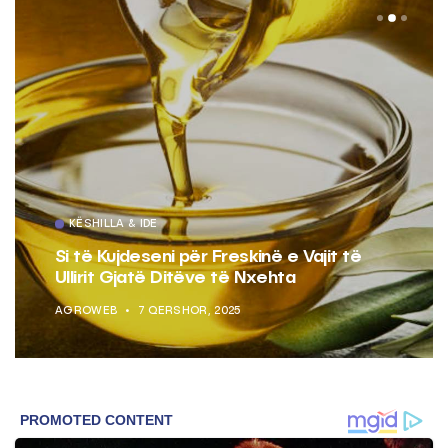
KËSHILLA & IDE
Si të Kujdeseni për Freskinë e Vajit të
Ullirit Gjatë Ditëve të Nxehta
AGROWEB
7 QERSHOR, 2025