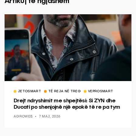
Artikuj të ngjashëm
JETOSMART
TË REJA NË TREG
VEPROSMART
Drejt ndryshimit me shpejtësi: Si ZYN dhe
Ducati po shenjojnë një epokë të re pa tym
AGROWEB
7 MAJ, 2026