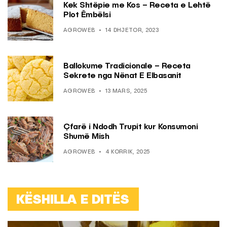
Kek Shtëpie me Kos – Receta e Lehtë
Plot Ëmbëlsi
AGROWEB
14 DHJETOR, 2023
Ballokume Tradicionale – Receta
Sekrete nga Nënat E Elbasanit
AGROWEB
13 MARS, 2025
Çfarë i Ndodh Trupit kur Konsumoni
Shumë Mish
AGROWEB
4 KORRIK, 2025
KËSHILLA E DITËS