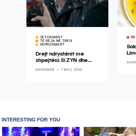
JETOSMART
RE
TË REJA NË TREG
VEPROSMART
Sal
Lim
Drejt ndryshimit me
Mis
shpejtësi: Si ZYN dhe
AGR
Ducati po shenjojnë një
AGROWEB
7 MAJ, 2026
epokë të re pa tym