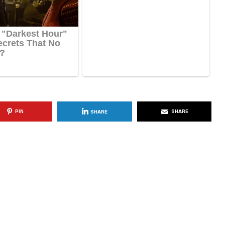
KËSHILLA & IDE
Përdorni
Rreziqet dhe Problemet që
për Ruajtjen
Vijnë Nga Akulloret e
Vjetëruara
, 2025
AGROWEB
10 QERSHOR, 2025
PIN
SHARE
SHARE