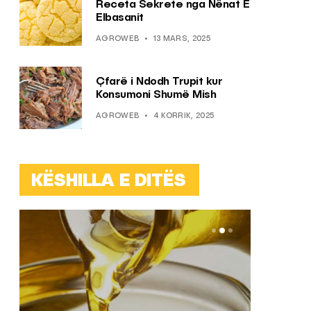
Receta Sekrete nga Nënat E
Elbasanit
AGROWEB
13 MARS, 2025
Çfarë i Ndodh Trupit kur
Konsumoni Shumë Mish
AGROWEB
4 KORRIK, 2025
KËSHILLA E DITËS