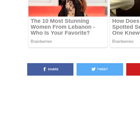
KËSHILLA & IDE
Pse Nuk Duhet të 
Letrën e Aluminit 
e Ushqimeve
AGROWEB
7 QERSHOR
SHARE
TWEET