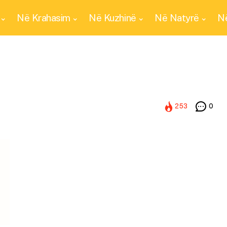
Në Krahasim
Në Kuzhinë
Në Natyrë
Në
253
0