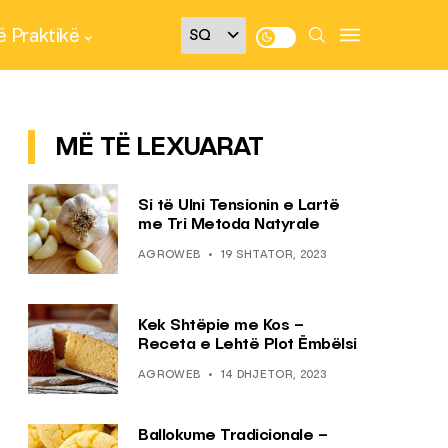
 Praktikë
MË TË LEXUARAT
Si të Ulni Tensionin e Lartë
me Tri Metoda Natyrale
AGROWEB
19 SHTATOR, 2023
Kek Shtëpie me Kos –
Receta e Lehtë Plot Ëmbëlsi
AGROWEB
14 DHJETOR, 2023
Ballokume Tradicionale –