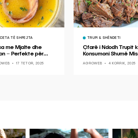
CETA TË SHPEJTA
TRUPI & SHËNDETI
ca me Mjalte dhe
Çfarë i Ndodh Trupit k
on – Perfekte për
Konsumoni Shumë Mis
hin dhe Peshkun
OWEB
17 TETOR, 2025
AGROWEB
4 KORRIK, 2025