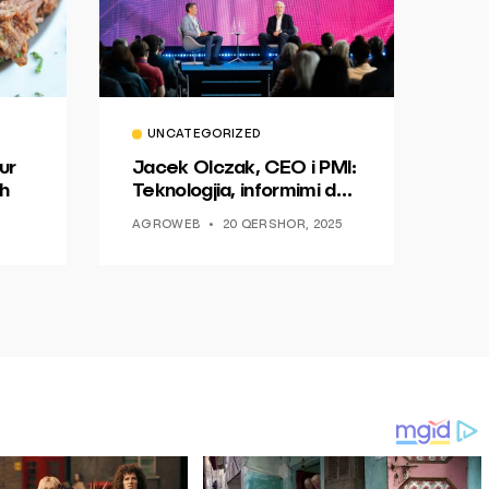
UNCATEGORIZED
ur
Jacek Olczak, CEO i PMI:
h
Teknologjia, informimi dhe
dialogu si një mundësi për
AGROWEB
20 QERSHOR, 2025
ndryshim.