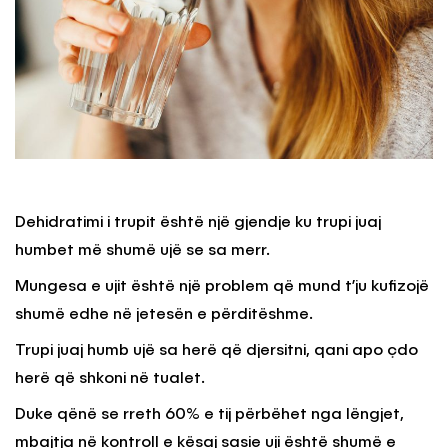
Dehidratimi i trupit është një gjendje ku trupi juaj
humbet më shumë ujë se sa merr.
Mungesa e ujit është një problem që mund t’ju kufizojë
shumë edhe në jetesën e përditëshme.
Trupi juaj humb ujë sa herë që djersitni, qani apo çdo
herë që shkoni në tualet.
Duke qënë se rreth 60% e tij përbëhet nga lëngjet,
mbajtja në kontroll e kësaj sasie uji është shumë e