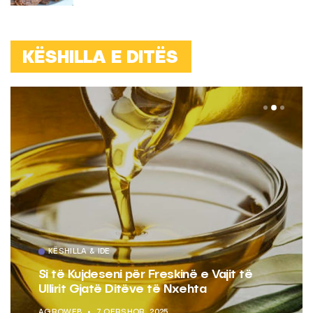
KËSHILLA E DITËS
KËSHILLA & IDE
Si të Kujdeseni për Freskinë e Vajit të
Ullirit Gjatë Ditëve të Nxehta
AGROWEB
7 QERSHOR, 2025