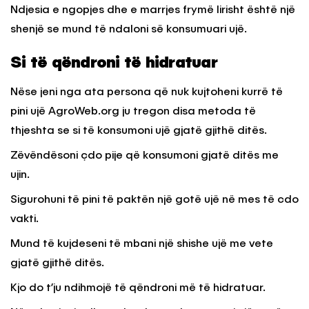
Ndjesia e ngopjes dhe e marrjes frymë lirisht është një
shenjë se mund të ndaloni së konsumuari ujë.
Si të qëndroni të hidratuar
Nëse jeni nga ata persona që nuk kujtoheni kurrë të
pini ujë AgroWeb.org ju tregon disa metoda të
thjeshta se si të konsumoni ujë gjatë gjithë ditës.
Zëvëndësoni çdo pije që konsumoni gjatë ditës me
ujin.
Sigurohuni të pini të paktën një gotë ujë në mes të cdo
vakti.
Mund të kujdeseni të mbani një shishe ujë me vete
gjatë gjithë ditës.
Kjo do t’ju ndihmojë të qëndroni më të hidratuar.