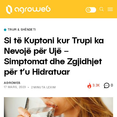
TRUPI & SHËNDETI
Si të Kuptoni kur Trupi ka
Nevojë për Ujë –
Simptomat dhe Zgjidhjet
për t’u Hidratuar
AGROWEB
3.3K
0
17 MARS, 2023
2 MINUTA LEXIM