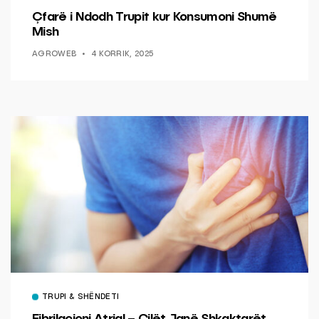
Çfarë i Ndodh Trupit kur Konsumoni Shumë
Mish
AGROWEB
4 KORRIK, 2025
TRUPI & SHËNDETI
Fibrilacioni Atrial – Cilët Janë Shkaktarët