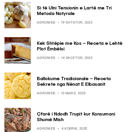
Si të Ulni Tensionin e Lartë me Tri
Metoda Natyrale
AGROWEB
19 SHTATOR, 2023
Kek Shtëpie me Kos – Receta e Lehtë
Plot Ëmbëlsi
AGROWEB
14 DHJETOR, 2023
Ballokume Tradicionale – Receta
Sekrete nga Nënat E Elbasanit
AGROWEB
13 MARS, 2025
Çfarë i Ndodh Trupit kur Konsumoni
Shumë Mish
AGROWEB
4 KORRIK, 2025