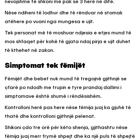
nevojshme të shkoni më pak se 3 herë në ditë.
Nëse ndiheni të lodhur dhe të rënduar në stomak
atëhere po vuani nga mungesa e ujit.
Tek personat më të moshuar ndjesia e etjes mund të
mos shfaqet për kohë të gjata ndaj pirja e ujit duhet
të kthehet në zakon.
Simptomat tek fëmijët
Fëmijët dhe bebet nuk mund të tregojnë gjithnjë se
çfarë po ndodh me trupin e tyre prandaj dallimi i
simptomave është shumë i rëndësishëm.
Kontrolloni herë pas here nëse fëmija juaj ka gjuhë të
thatë dhe kontrolloni gjithnjë pelenat.
Shikoni çdo tre orë për këto shenja, gjithashtu nëse
fëmija juaj merr frymë shpejt dhe ka një puls të shpejtë