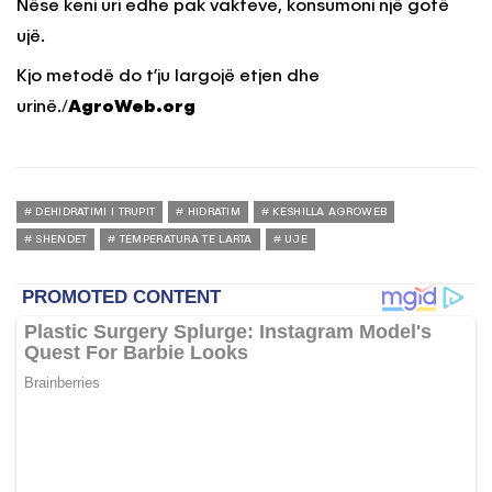
Nëse keni uri edhe pak vakteve, konsumoni një gotë
ujë.
Kjo metodë do t’ju largojë etjen dhe
urinë./
AgroWeb.org
DEHIDRATIMI I TRUPIT
HIDRATIM
KESHILLA AGROWEB
SHENDET
TEMPERATURA TE LARTA
UJE