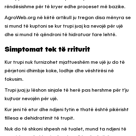
rëndësishme për të kryer edhe proçeset më bazike.
AgroWeb.org në këtë artikull ju tregon disa mënyra se
si mund të kuptoni se kur trupi juaj ka nevojë për ujë
dhe si mund të qëndroni të hidratuar fare lehtë.
Simptomat tek të rriturit
Kur trupi nuk furnizohet mjaftueshëm me ujë ju do të
përjetoni dhimbje koke, lodhje dhe vështirësi në
fokusim.
Trupi juaj ju lëshon sinjale të herë pas hershme për t’ju
kujtuar nevojën për ujë.
Kur jeni të etur dhe ndjeni fytin e thatë është pikërisht
fillesa e dehidratimit të trupit.
Nuk do të shkoni shpesh në tualet, mund ta ndjeni të