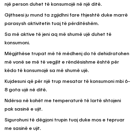
një person duhet të konsumojë në një ditë.
Gjithsesi ju mund ta zgjidhni fare thjeshtë duke marrë
parasysh aktivitetin tuaj të përditëshëm.
Sa më aktive të jeni aq më shumë ujë duhet të
konsumoni.
Mëgjithëse trupat më të mëdhenj do të dehidratohen
më vonë se më të vegjlit e rëndësishme është për
këdo të konsumojë sa më shumë ujë.
Kujdesuni që për një trup mesatar të konsumoni mbi 6-
8 gota ujë në ditë.
Ndërsa në kohët me temperaturë të lartë shtojeni
pak sasinë e ujit.
Sigurohuni të dëgjoni trupin tuaj duke mos e tepruar
me sasinë e ujit.