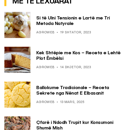
MË TË LEXUARAT
Si të Ulni Tensionin e Lartë me Tri
Metoda Natyrale
AGROWEB
19 SHTATOR, 2023
Kek Shtëpie me Kos – Receta e Lehtë
Plot Ëmbëlsi
AGROWEB
14 DHJETOR, 2023
Ballokume Tradicionale – Receta
Sekrete nga Nënat E Elbasanit
AGROWEB
13 MARS, 2025
Çfarë i Ndodh Trupit kur Konsumoni
Shumë Mish