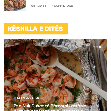
AGROWEB
4 KORRIK, 2025
KËSHILLA E DITËS
KËSHILLA & IDE
Pse Nuk Duhet të Përdorni Letrën e