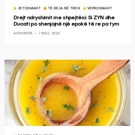
JETOSMART
TË REJA NË TREG
VEPROSMART
Drejt ndryshimit me shpejtësi: Si ZYN dhe
Ducati po shenjojnë një epokë të re pa tym
AGROWEB
7 MAJ, 2026