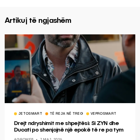
Artikuj të ngjashëm
JETOSMART
TË REJA NË TREG
VEPROSMART
Drejt ndryshimit me shpejtësi: Si ZYN dhe
Ducati po shenjojnë një epokë të re pa tym
AGROWEB
7 MAJ, 2026