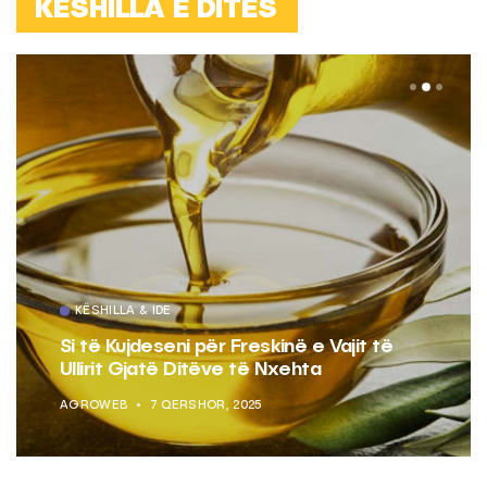
KËSHILLA E DITËS
KËSHILLA & IDE
Si të Kujdeseni për Freskinë e Vajit të
Ullirit Gjatë Ditëve të Nxehta
AGROWEB
7 QERSHOR, 2025