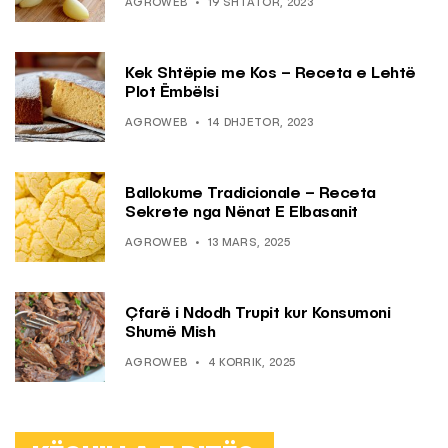
AGROWEB
19 SHTATOR, 2023
Kek Shtëpie me Kos – Receta e Lehtë
Plot Ëmbëlsi
AGROWEB
14 DHJETOR, 2023
Ballokume Tradicionale – Receta
Sekrete nga Nënat E Elbasanit
AGROWEB
13 MARS, 2025
Çfarë i Ndodh Trupit kur Konsumoni
Shumë Mish
AGROWEB
4 KORRIK, 2025