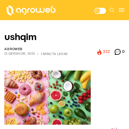
ushqim
AGROWEB
322
0
13 QERSHOR, 2022
1 MINUTA LEXIM