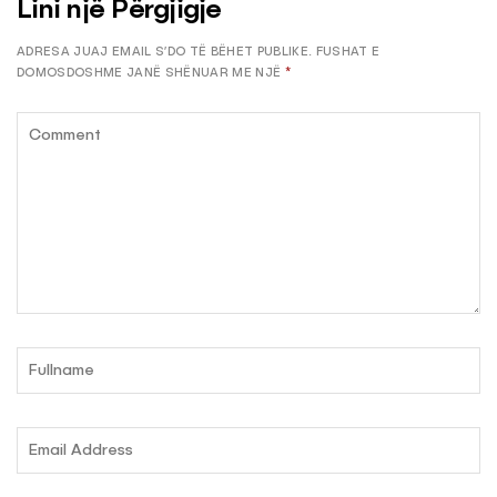
Lini një Përgjigje
ADRESA JUAJ EMAIL S’DO TË BËHET PUBLIKE.
FUSHAT E
DOMOSDOSHME JANË SHËNUAR ME NJË
*