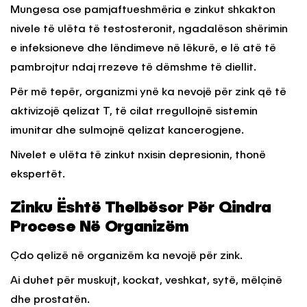
Mungesa ose pamjaftueshmëria e zinkut shkakton
nivele të ulëta të testosteronit, ngadalëson shërimin
e infeksioneve dhe lëndimeve në lëkurë, e lë atë të
pambrojtur ndaj rrezeve të dëmshme të diellit.
Për më tepër, organizmi ynë ka nevojë për zink që të
aktivizojë qelizat T, të cilat rregullojnë sistemin
imunitar dhe sulmojnë qelizat kancerogjene.
Nivelet e ulëta të zinkut nxisin depresionin, thonë
ekspertët.
Zinku Është Thelbësor Për Qindra
Procese Në Organizëm
Çdo qelizë në organizëm ka nevojë për zink.
Ai duhet për muskujt, kockat, veshkat, sytë, mëlçinë
dhe prostatën.