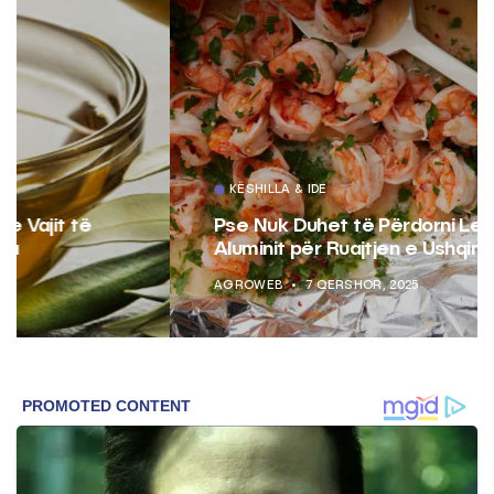
KËSHILLA & IDE
Pse Nuk Duhet të Përdorni Letrën e
Aluminit për Ruajtjen e Ushqimeve
AGROWEB
7 QERSHOR, 2025