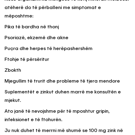
atëherë do të përballeni me simptomat e
mëposhtme:
Pika të bardha në thonj
Psoriazë, ekzemë dhe akne
Puçra dhe herpes të herëpashershëm
Ftohje të përsëritur
Zbokth
Mjegullim të trurit dhe probleme të tjera mendore
Suplementët e zinkut duhen marrë me konsultën e
mjekut.
Ato janë të nevojshme për të mposhtur gripin,
infeksionet e të ftohurën.
Ju nuk duhet të merrni më shumë se 100 mg zink në