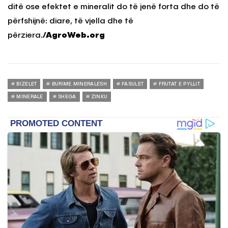
ditë ose efektet e mineralit do të jenë forta dhe do të
përfshijnë: diare, të vjella dhe të
përziera.
/AgroWeb.org
BIZELET
BURIME MINERALESH
FASULET
FRUTAT E PYLLIT
MINERALE
SHEGA
ZINKU