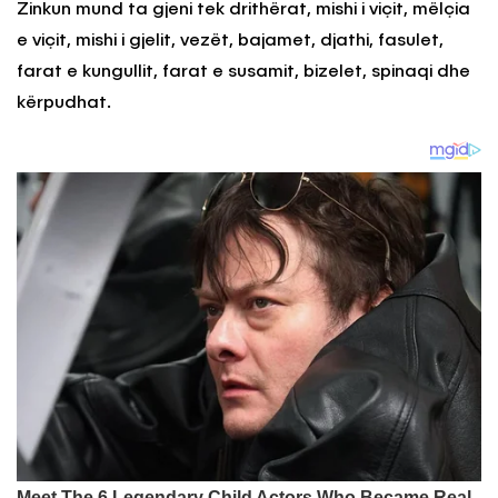
Zinkun mund ta gjeni tek drithërat, mishi i viçit, mëlçia
e viçit, mishi i gjelit, vezët, bajamet, djathi, fasulet,
farat e kungullit, farat e susamit, bizelet, spinaqi dhe
kërpudhat.