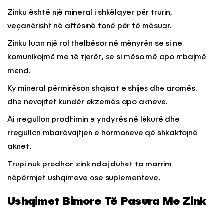
Zinku është një mineral i shkëlqyer për trurin,
veçanërisht në aftësinë tonë për të mësuar.
Zinku luan një rol thelbësor në mënyrën se si ne
komunikojmë me të tjerët, se si mësojmë apo mbajmë
mend.
Ky mineral përmirëson shqisat e shijes dhe aromës,
dhe nevojitet kundër ekzemës apo akneve.
Ai rregullon prodhimin e yndyrës në lëkurë dhe
rregullon mbarëvajtjen e hormoneve që shkaktojnë
aknet.
Trupi nuk prodhon zink ndaj duhet ta marrim
nëpërmjet ushqimeve ose suplementeve.
Ushqimet Bimore Të Pasura Me Zink