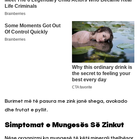
Burimet më të pasura me zink janë shega, avokado
dhe frutat e pyllit.
Simptomat e Mungesës Së Zinkut
Nëse organizmi ka mungesë të këtij minerali thelbësor