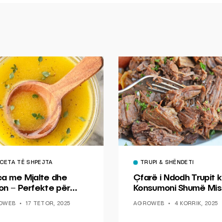
CETA TË SHPEJTA
TRUPI & SHËNDETI
ca me Mjalte dhe
Çfarë i Ndodh Trupit k
on – Perfekte për
Konsumoni Shumë Mis
hin dhe Peshkun
OWEB
17 TETOR, 2025
AGROWEB
4 KORRIK, 2025