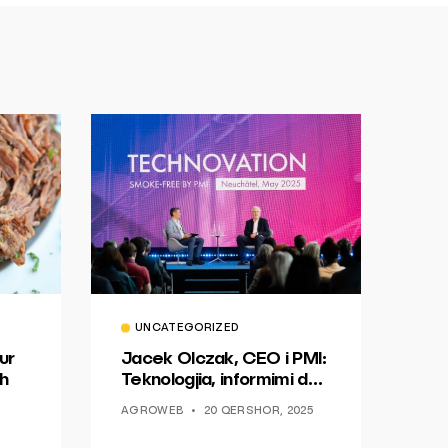
UNCATEGORIZED
ur
Jacek Olczak, CEO i PMI:
h
Teknologjia, informimi dhe
dialogu si një mundësi për
AGROWEB
20 QERSHOR, 2025
ndryshim.