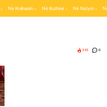
Në Krahasim
Në Kuzhinë
Në Natyrë
Në
345
0