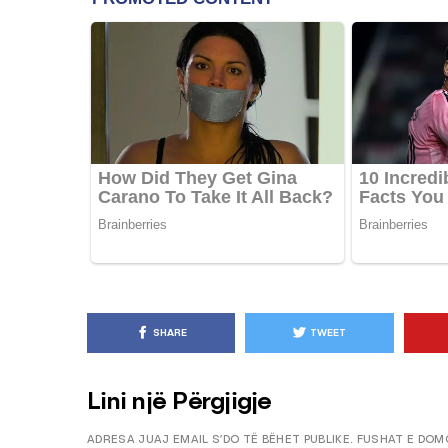
KËSHILLA & IDE
Pse Nuk Duhet të 
Letrën e Aluminit 
e Ushqimeve
AGROWEB
7 QERSHOR
SHARE
TWEET
Lini një Përgjigje
ADRESA JUAJ EMAIL S’DO TË BËHET PUBLIKE.
FUSHAT E DOM