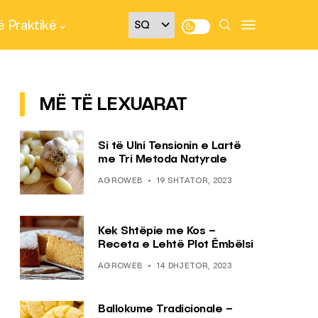
 Praktikë
MË TË LEXUARAT
Si të Ulni Tensionin e Lartë
me Tri Metoda Natyrale
AGROWEB
19 SHTATOR, 2023
Kek Shtëpie me Kos –
Receta e Lehtë Plot Ëmbëlsi
AGROWEB
14 DHJETOR, 2023
Ballokume Tradicionale –