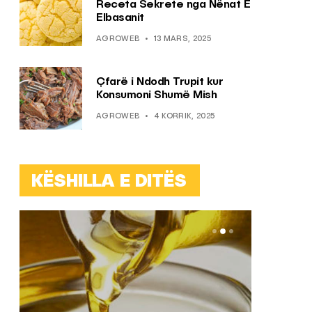
Receta Sekrete nga Nënat E
Elbasanit
AGROWEB
13 MARS, 2025
Çfarë i Ndodh Trupit kur
Konsumoni Shumë Mish
AGROWEB
4 KORRIK, 2025
KËSHILLA E DITËS