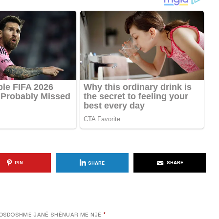
KËSHILLA & IDE
Përdorni
Rreziqet dhe Problemet që
për Ruajtjen
Vijnë Nga Akulloret e
Vjetëruara
, 2025
AGROWEB
10 QERSHOR, 2025
PIN
SHARE
SHARE
OSDOSHME JANË SHËNUAR ME NJË
*