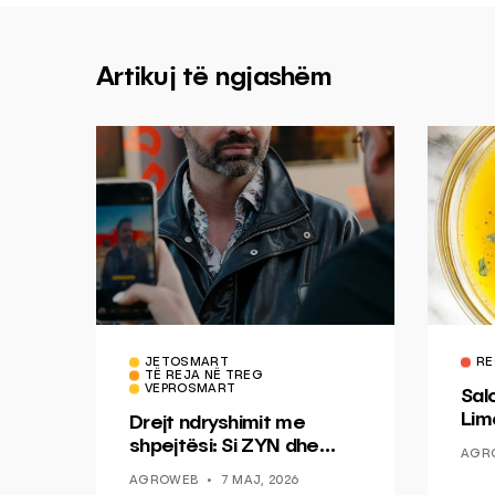
Artikuj të ngjashëm
JETOSMART
RE
TË REJA NË TREG
VEPROSMART
Sal
Lim
Drejt ndryshimit me
Mis
shpejtësi: Si ZYN dhe
AGR
Ducati po shenjojnë një
AGROWEB
7 MAJ, 2026
epokë të re pa tym