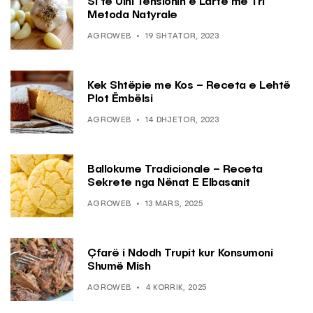
Si të Ulni Tensionin e Lartë me Tri
Metoda Natyrale
AGROWEB
19 SHTATOR, 2023
Kek Shtëpie me Kos – Receta e Lehtë
Plot Ëmbëlsi
AGROWEB
14 DHJETOR, 2023
Ballokume Tradicionale – Receta
Sekrete nga Nënat E Elbasanit
AGROWEB
13 MARS, 2025
Çfarë i Ndodh Trupit kur Konsumoni
Shumë Mish
AGROWEB
4 KORRIK, 2025