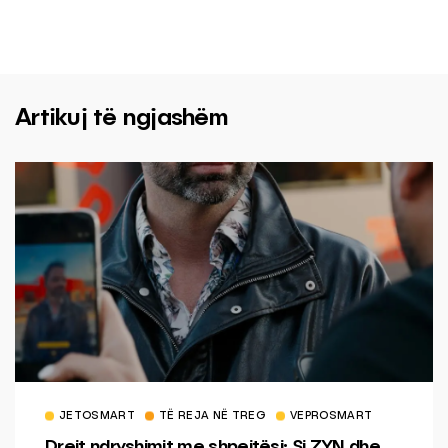
Artikuj të ngjashëm
JETOSMART
TË REJA NË TREG
VEPROSMART
Drejt ndryshimit me shpejtësi: Si ZYN dhe