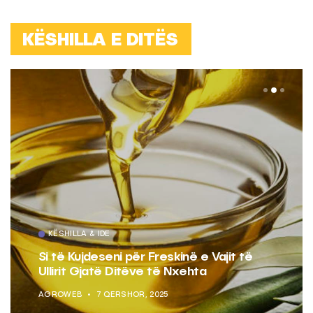
KËSHILLA E DITËS
KËSHILLA & IDE
Si të Kujdeseni për Freskinë e Vajit të
Ullirit Gjatë Ditëve të Nxehta
AGROWEB
7 QERSHOR, 2025