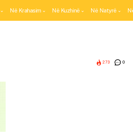
Në Krahasim
Në Kuzhinë
Në Natyrë
Në
273
0