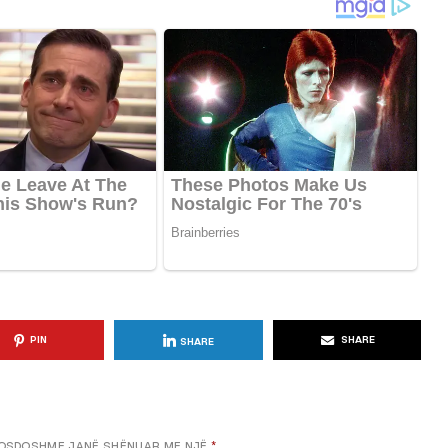
KËSHILLA & IDE
Përdorni
Rreziqet dhe Problemet që
për Ruajtjen
Vijnë Nga Akulloret e
Vjetëruara
, 2025
AGROWEB
10 QERSHOR, 2025
PIN
SHARE
SHARE
OSDOSHME JANË SHËNUAR ME NJË
*