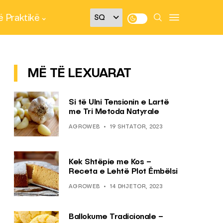
 Praktikë
MË TË LEXUARAT
Si të Ulni Tensionin e Lartë
me Tri Metoda Natyrale
AGROWEB
19 SHTATOR, 2023
Kek Shtëpie me Kos –
Receta e Lehtë Plot Ëmbëlsi
AGROWEB
14 DHJETOR, 2023
Ballokume Tradicionale –