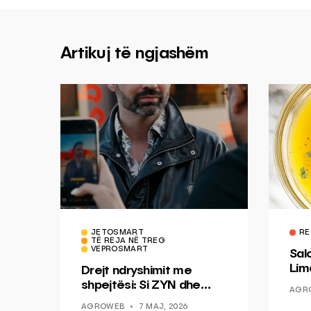
Artikuj të ngjashëm
JETOSMART
RE
TË REJA NË TREG
VEPROSMART
Sal
Lim
Drejt ndryshimit me
Mis
shpejtësi: Si ZYN dhe
AGR
Ducati po shenjojnë një
AGROWEB
7 MAJ, 2026