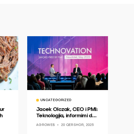
UNCATEGORIZED
ur
Jacek Olczak, CEO i PMI:
h
Teknologjia, informimi dhe
dialogu si një mundësi për
AGROWEB
20 QERSHOR, 2025
ndryshim.