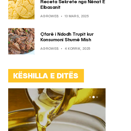
Receta Sekrete nga Nënat E
Elbasanit
AGROWEB
13 MARS, 2025
Çfarë i Ndodh Trupit kur
Konsumoni Shumë Mish
AGROWEB
4 KORRIK, 2025
KËSHILLA E DITËS