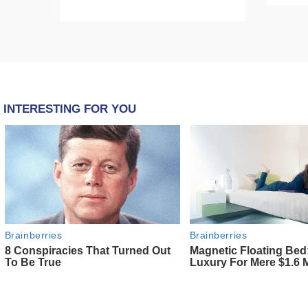
epokë të re pa tym