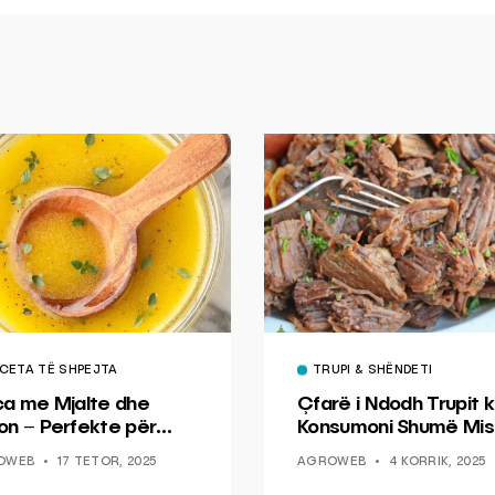
CETA TË SHPEJTA
TRUPI & SHËNDETI
ca me Mjalte dhe
Çfarë i Ndodh Trupit k
on – Perfekte për
Konsumoni Shumë Mis
hin dhe Peshkun
OWEB
17 TETOR, 2025
AGROWEB
4 KORRIK, 2025