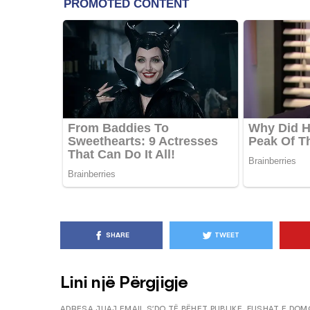
KËSHILLA & IDE
Pse Nuk Duhet të 
Letrën e Aluminit 
e Ushqimeve
AGROWEB
7 QERSHOR
SHARE
TWEET
Lini një Përgjigje
ADRESA JUAJ EMAIL S’DO TË BËHET PUBLIKE.
FUSHAT E DOM