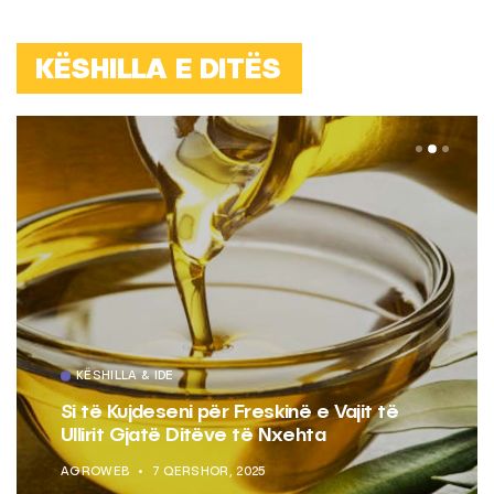
KËSHILLA E DITËS
KËSHILLA & IDE
Si të Kujdeseni për Freskinë e Vajit të
Ullirit Gjatë Ditëve të Nxehta
AGROWEB
7 QERSHOR, 2025