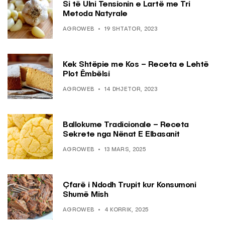
Si të Ulni Tensionin e Lartë me Tri
Metoda Natyrale
AGROWEB
19 SHTATOR, 2023
Kek Shtëpie me Kos – Receta e Lehtë
Plot Ëmbëlsi
AGROWEB
14 DHJETOR, 2023
Ballokume Tradicionale – Receta
Sekrete nga Nënat E Elbasanit
AGROWEB
13 MARS, 2025
Çfarë i Ndodh Trupit kur Konsumoni
Shumë Mish
AGROWEB
4 KORRIK, 2025