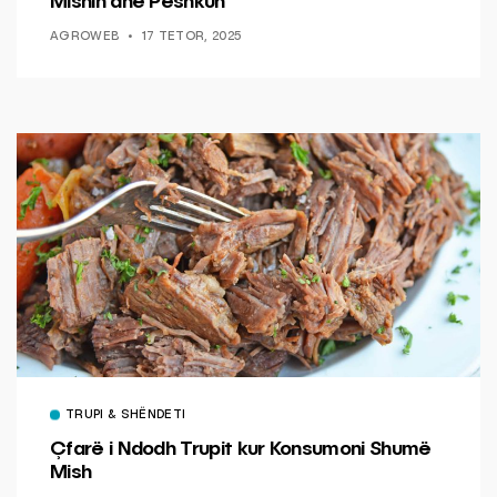
Mishin dhe Peshkun
AGROWEB
17 TETOR, 2025
TRUPI & SHËNDETI
Çfarë i Ndodh Trupit kur Konsumoni Shumë
Mish