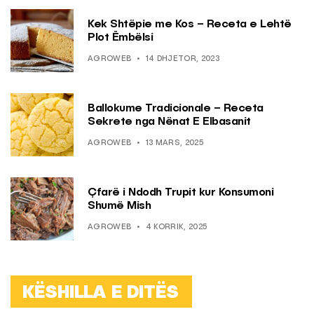
Kek Shtëpie me Kos – Receta e Lehtë
Plot Ëmbëlsi
AGROWEB
14 DHJETOR, 2023
Ballokume Tradicionale – Receta
Sekrete nga Nënat E Elbasanit
AGROWEB
13 MARS, 2025
Çfarë i Ndodh Trupit kur Konsumoni
Shumë Mish
AGROWEB
4 KORRIK, 2025
KËSHILLA E DITËS