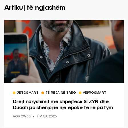
Artikuj të ngjashëm
JETOSMART
TË REJA NË TREG
VEPROSMART
Drejt ndryshimit me shpejtësi: Si ZYN dhe
Ducati po shenjojnë një epokë të re pa tym
AGROWEB
7 MAJ, 2026