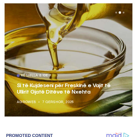
KËSHILLA & IDE
Si të Kujdeseni për Freskinë e Vajit të
Ullirit Gjatë Ditëve të Nxehta
AGROWEB
7 QERSHOR, 2025