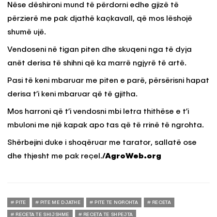
Nëse dëshironi mund të përdorni edhe gjizë të
përzierë me pak djathë kaçkavall, që mos lëshojë
shumë ujë.
Vendoseni në tigan piten dhe skuqeni nga të dyja
anët derisa të shihni që ka marrë ngjyrë të artë.
Pasi të keni mbaruar me piten e parë, përsërisni hapat
derisa t’i keni mbaruar që të gjitha.
Mos harroni që t’i vendosni mbi letra thithëse e t’i
mbuloni me një kapak apo tas që të rrinë të ngrohta.
Shërbejini duke i shoqëruar me tarator, sallatë ose
dhe thjesht me pak reçel.
/AgroWeb.org
PITE
PITE ME DJATHE
PITE TE NGROHTA
RECETA
RECETA TE SHIJSHME
RECETA TE SHPEJTA