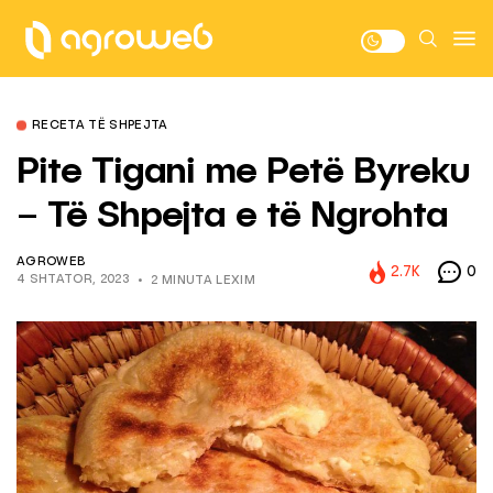
RECETA TË SHPEJTA
Pite Tigani me Petë Byreku
– Të Shpejta e të Ngrohta
AGROWEB
2.7K
0
4 SHTATOR, 2023
2 MINUTA LEXIM