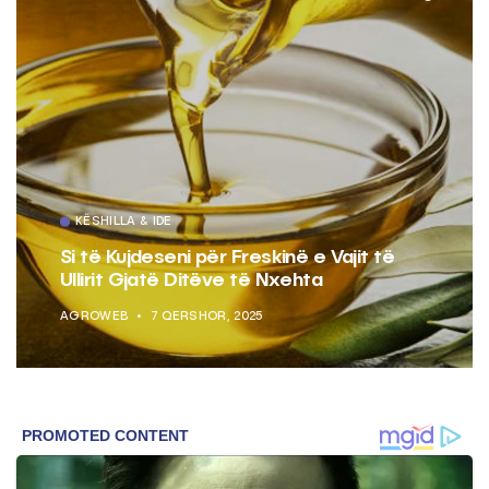
KËSHILLA & IDE
Si të Kujdeseni për Freskinë e Vajit të
Ullirit Gjatë Ditëve të Nxehta
AGROWEB
7 QERSHOR, 2025