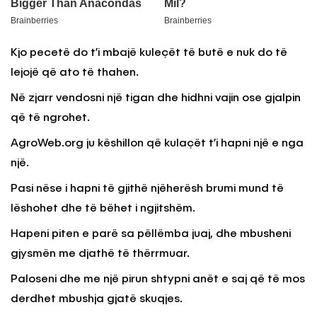
Kjo pecetë do t’i mbajë kuleçët të butë e nuk do të
lejojë që ato të thahen.
Në zjarr vendosni një tigan dhe hidhni vajin ose gjalpin
që të ngrohet.
AgroWeb.org ju këshillon që kulaçët t’i hapni një e nga
një.
Pasi nëse i hapni të gjithë njëherësh brumi mund të
lëshohet dhe të bëhet i ngjitshëm.
Hapeni piten e parë sa pëllëmba juaj, dhe mbusheni
gjysmën me djathë të thërrmuar.
Paloseni dhe me një pirun shtypni anët e saj që të mos
derdhet mbushja gjatë skuqjes.