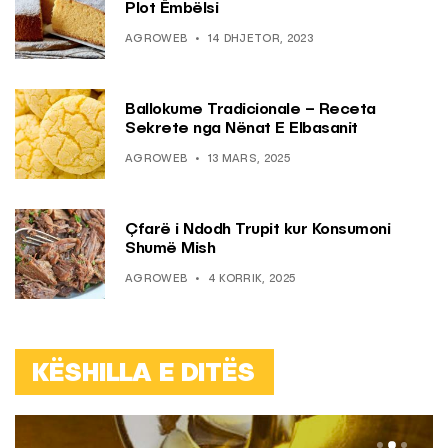
Plot Ëmbëlsi
AGROWEB
14 DHJETOR, 2023
Ballokume Tradicionale – Receta
Sekrete nga Nënat E Elbasanit
AGROWEB
13 MARS, 2025
Çfarë i Ndodh Trupit kur Konsumoni
Shumë Mish
AGROWEB
4 KORRIK, 2025
KËSHILLA E DITËS