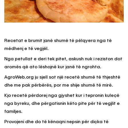
Recetat e brumit janë shumë të pëlqyera nga të
mëdhenj e të vegjël.
Nga petullat e deri tek pitet, askush nuk i reziston dot
aromës që ato lëshojnë kur janë të ngrohta.
AgroWeb.org ju sjell sot një recetë shumë të thjeshtë
dhe me pak përbërës, por me shije shumë të mirë.
Kjo recetë përdorej nga gjyshet kur i tepronin kuleçë
nga byreku, dhe përgatisnin këto pite për të vegjlit e
familjes.
Provojeni dhe do të kënaqni nepsin për diçka të