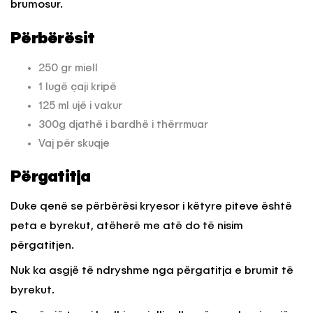
brumosur.
Përbërësit
250 gr miell
1 lugë çaji kripë
125 ml ujë i vakur
300g djathë i bardhë i thërrmuar
Vaj për skuqje
Përgatitja
Duke qenë se përbërësi kryesor i këtyre piteve është
peta e byrekut, atëherë me atë do të nisim
përgatitjen.
Nuk ka asgjë të ndryshme nga përgatitja e brumit të
byrekut.