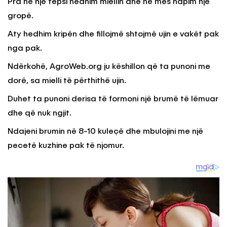
Pra në një tepsi hedhim miellin dhe në mes hapim një
gropë.
Aty hedhim kripën dhe fillojmë shtojmë ujin e vakët pak
nga pak.
Ndërkohë, AgroWeb.org ju këshillon që ta punoni me
dorë, sa mielli të përthithë ujin.
Duhet ta punoni derisa të formoni një brumë të lëmuar
dhe që nuk ngjit.
Ndajeni brumin në 8-10 kuleçë dhe mbulojini me një
pecetë kuzhine pak të njomur.