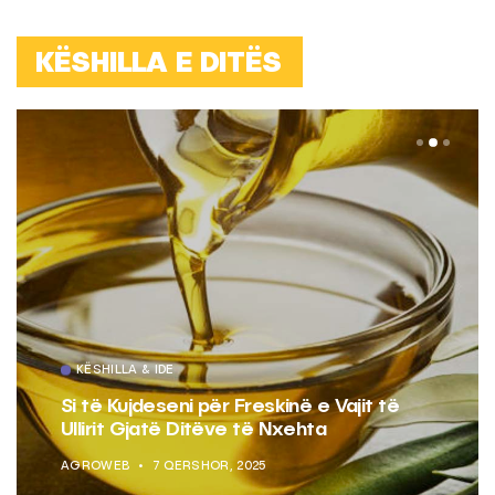
KËSHILLA E DITËS
KËSHILLA & IDE
Pse Nuk Duhet të Përdorni Letrën e
Aluminit për Ruajtjen e Ushqimeve
AGROWEB
7 QERSHOR, 2025