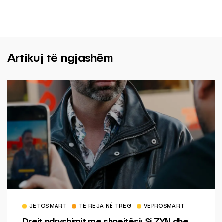
Artikuj të ngjashëm
JETOSMART
TË REJA NË TREG
VEPROSMART
Drejt ndryshimit me shpejtësi: Si ZYN dhe