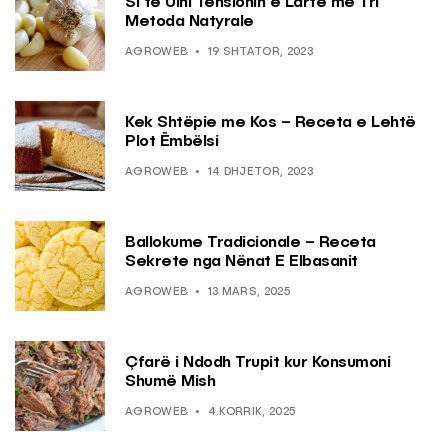
Si të Ulni Tensionin e Lartë me Tri
Metoda Natyrale
AGROWEB
19 SHTATOR, 2023
Kek Shtëpie me Kos – Receta e Lehtë
Plot Ëmbëlsi
AGROWEB
14 DHJETOR, 2023
Ballokume Tradicionale – Receta
Sekrete nga Nënat E Elbasanit
AGROWEB
13 MARS, 2025
Çfarë i Ndodh Trupit kur Konsumoni
Shumë Mish
AGROWEB
4 KORRIK, 2025