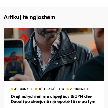
Artikuj të ngjashëm
JETOSMART
TË REJA NË TREG
VEPROSMART
Drejt ndryshimit me shpejtësi: Si ZYN dhe
Ducati po shenjojnë një epokë të re pa tym