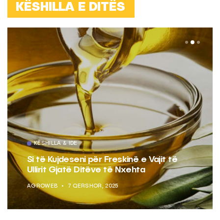
KËSHILLA E DITËS
KËSHILLA & IDE
Si të Kujdeseni për Freskinë e Vajit të
Ullirit Gjatë Ditëve të Nxehta
AGROWEB
7 QERSHOR, 2025