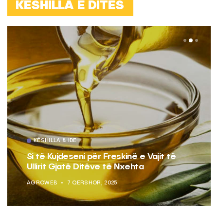
KËSHILLA E DITËS
KËSHILLA & IDE
Si të Kujdeseni për Freskinë e Vajit të
Ullirit Gjatë Ditëve të Nxehta
AGROWEB
7 QERSHOR, 2025