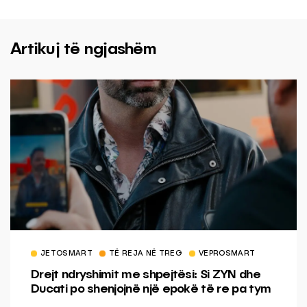
Artikuj të ngjashëm
JETOSMART
TË REJA NË TREG
VEPROSMART
Drejt ndryshimit me shpejtësi: Si ZYN dhe
Ducati po shenjojnë një epokë të re pa tym