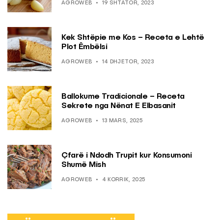
AGROWEB
19 SHTATOR, 2023
Kek Shtëpie me Kos – Receta e Lehtë
Plot Ëmbëlsi
AGROWEB
14 DHJETOR, 2023
Ballokume Tradicionale – Receta
Sekrete nga Nënat E Elbasanit
AGROWEB
13 MARS, 2025
Çfarë i Ndodh Trupit kur Konsumoni
Shumë Mish
AGROWEB
4 KORRIK, 2025