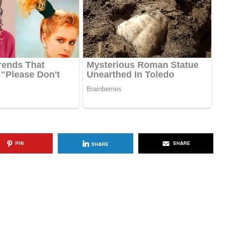
KËSHILLA & IDE
Përdorni
Rreziqet dhe Problemet që
për Ruajtjen
Vijnë Nga Akulloret e
Vjetëruara
, 2025
AGROWEB
10 QERSHOR, 2025
PIN
SHARE
SHARE