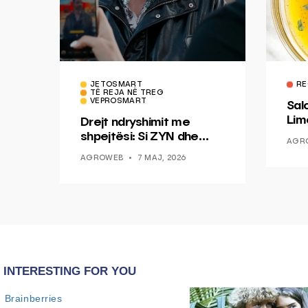
JETOSMART
RE
TË REJA NË TREG
VEPROSMART
Sal
Lim
Drejt ndryshimit me
Mis
shpejtësi: Si ZYN dhe
AGR
Ducati po shenjojnë një
AGROWEB
7 MAJ, 2026
epokë të re pa tym