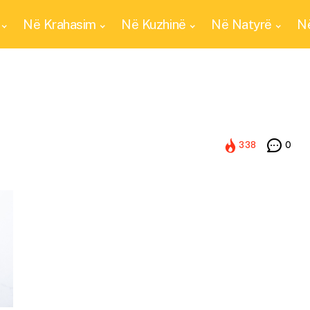
Në Krahasim
Në Kuzhinë
Në Natyrë
Në
338
0