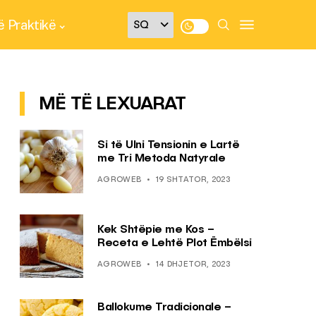
 Praktikë
MË TË LEXUARAT
Si të Ulni Tensionin e Lartë
me Tri Metoda Natyrale
AGROWEB
19 SHTATOR, 2023
Kek Shtëpie me Kos –
Receta e Lehtë Plot Ëmbëlsi
AGROWEB
14 DHJETOR, 2023
Ballokume Tradicionale –