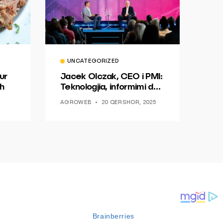
UNCATEGORIZED
ur
Jacek Olczak, CEO i PMI:
h
Teknologjia, informimi dhe
dialogu si një mundësi për
AGROWEB
20 QERSHOR, 2025
ndryshim.