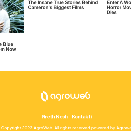
Rreth Nesh
Kontakti
 Copyright 2023 AgroWeb. All rights reserved powered by Agrow