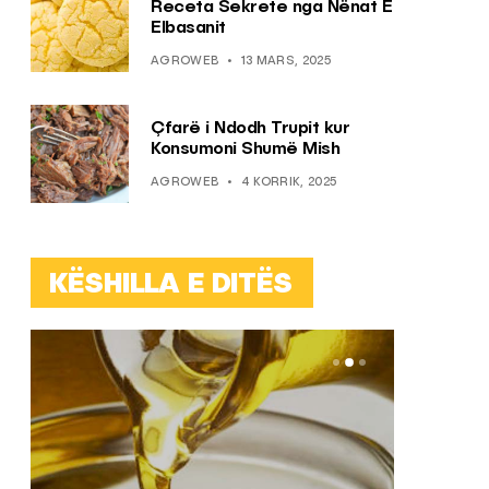
Receta Sekrete nga Nënat E
Elbasanit
AGROWEB
13 MARS, 2025
Çfarë i Ndodh Trupit kur
Konsumoni Shumë Mish
AGROWEB
4 KORRIK, 2025
KËSHILLA E DITËS