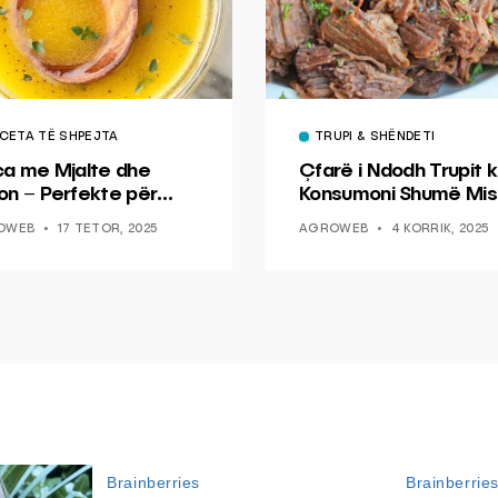
CETA TË SHPEJTA
TRUPI & SHËNDETI
ca me Mjalte dhe
Çfarë i Ndodh Trupit k
on – Perfekte për
Konsumoni Shumë Mis
hin dhe Peshkun
OWEB
17 TETOR, 2025
AGROWEB
4 KORRIK, 2025