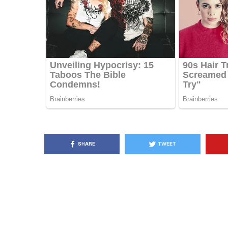
KËSHILLA & IDE
Pse Nuk Duhet të 
Letrën e Aluminit 
e Ushqimeve
AGROWEB
7 QERSHOR
SHARE
TWEET