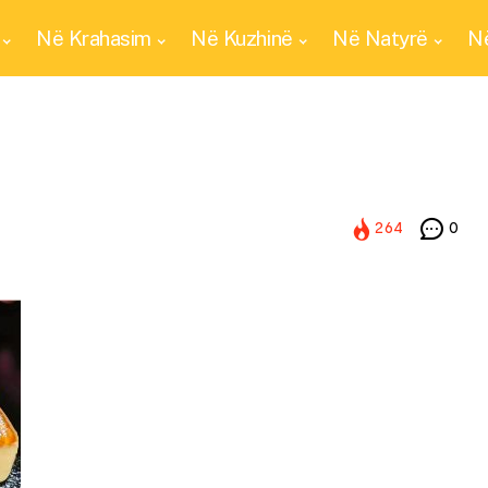
Në Krahasim
Në Kuzhinë
Në Natyrë
Në
264
0