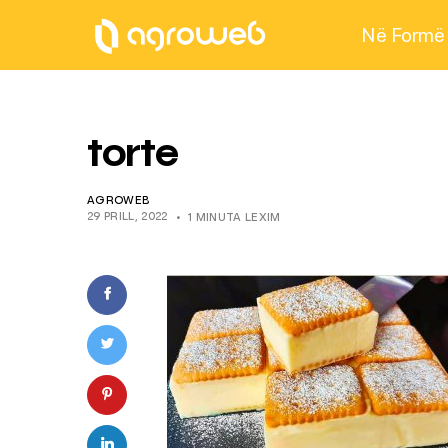
Në Formë
torte
AGROWEB
29 PRILL, 2022
1 MINUTA LEXIM