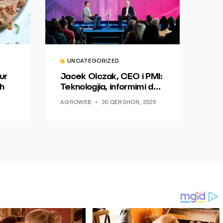
UNCATEGORIZED
ur
Jacek Olczak, CEO i PMI:
h
Teknologjia, informimi dhe
dialogu si një mundësi për
AGROWEB
20 QERSHOR, 2025
ndryshim.