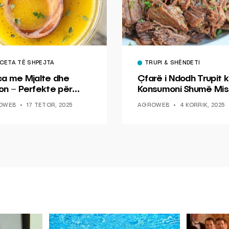
CETA TË SHPEJTA
TRUPI & SHËNDETI
ca me Mjalte dhe
Çfarë i Ndodh Trupit k
on – Perfekte për
Konsumoni Shumë Mis
hin dhe Peshkun
OWEB
17 TETOR, 2025
AGROWEB
4 KORRIK, 2025