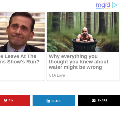
KËSHILLA & IDE
Përdorni
Rreziqet dhe Problemet që
për Ruajtjen
Vijnë Nga Akulloret e
Vjetëruara
, 2025
AGROWEB
10 QERSHOR, 2025
PIN
SHARE
SHARE