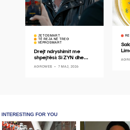
JETOSMART
RE
TË REJA NË TREG
VEPROSMART
Sal
Lim
Drejt ndryshimit me
Mis
shpejtësi: Si ZYN dhe
AGR
Ducati po shenjojnë një
AGROWEB
7 MAJ, 2026
epokë të re pa tym