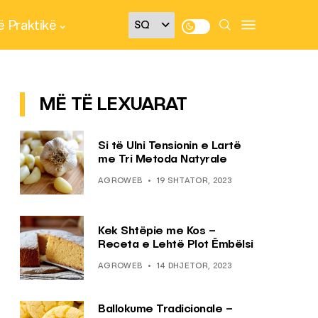
 Praktikë
MË TË LEXUARAT
Si të Ulni Tensionin e Lartë
me Tri Metoda Natyrale
AGROWEB
19 SHTATOR, 2023
Kek Shtëpie me Kos –
Receta e Lehtë Plot Ëmbëlsi
AGROWEB
14 DHJETOR, 2023
Ballokume Tradicionale –