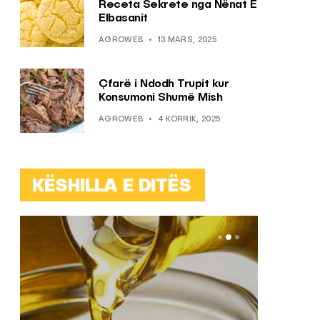
Receta Sekrete nga Nënat E
Elbasanit
AGROWEB
13 MARS, 2025
Çfarë i Ndodh Trupit kur
Konsumoni Shumë Mish
AGROWEB
4 KORRIK, 2025
KËSHILLA E DITËS