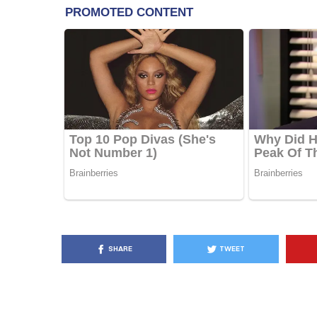
KËSHILLA & IDE
Pse Nuk Duhet të 
Letrën e Aluminit 
e Ushqimeve
AGROWEB
7 QERSHOR
SHARE
TWEET