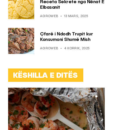
Receta Sekrete nga Nënat E
Elbasanit
AGROWEB
13 MARS, 2025
Çfarë i Ndodh Trupit kur
Konsumoni Shumë Mish
AGROWEB
4 KORRIK, 2025
KËSHILLA E DITËS