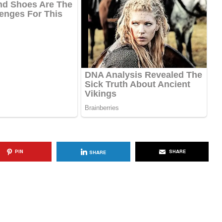
KËSHILLA & IDE
blemet që
Si të Kujdeseni për Freskinë e
t e
Vajit të Ullirit Gjatë Ditëve të
Nxehta
, 2025
AGROWEB
7 QERSHOR, 2025
PIN
SHARE
SHARE