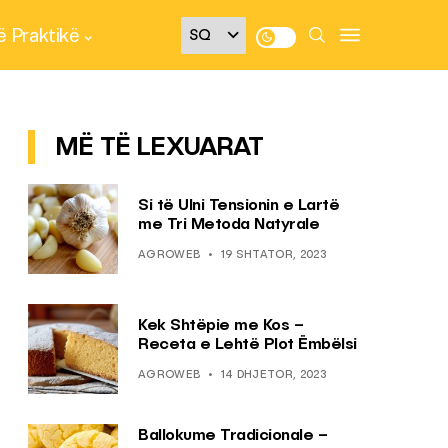
 Praktikë
MË TË LEXUARAT
Si të Ulni Tensionin e Lartë
me Tri Metoda Natyrale
AGROWEB
19 SHTATOR, 2023
Kek Shtëpie me Kos –
Receta e Lehtë Plot Ëmbëlsi
AGROWEB
14 DHJETOR, 2023
Ballokume Tradicionale –