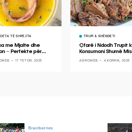
CETA TË SHPEJTA
TRUPI & SHËNDETI
ca me Mjalte dhe
Çfarë i Ndodh Trupit k
on – Perfekte për
Konsumoni Shumë Mis
hin dhe Peshkun
OWEB
17 TETOR, 2025
AGROWEB
4 KORRIK, 2025