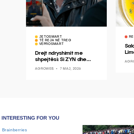
JETOSMART
RE
TË REJA NË TREG
VEPROSMART
Sal
Lim
Drejt ndryshimit me
Mis
shpejtësi: Si ZYN dhe
AGR
Ducati po shenjojnë një
AGROWEB
7 MAJ, 2026
epokë të re pa tym