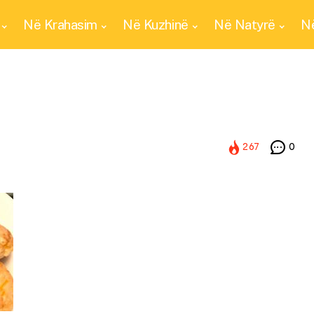
Në Krahasim
Në Kuzhinë
Në Natyrë
Në
267
0