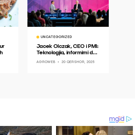
UNCATEGORIZED
ur
Jacek Olczak, CEO i PMI:
h
Teknologjia, informimi dhe
dialogu si një mundësi për
AGROWEB
20 QERSHOR, 2025
ndryshim.